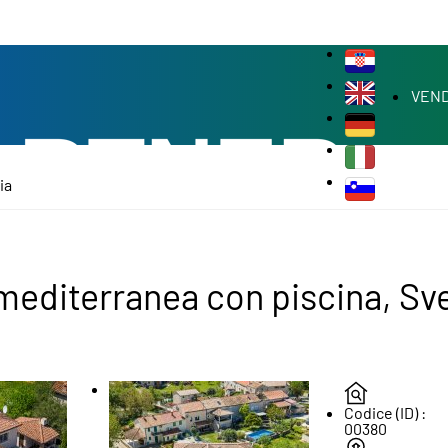
VEND
ia
 mediterranea con piscina, Svet
Codice (ID) :
00380