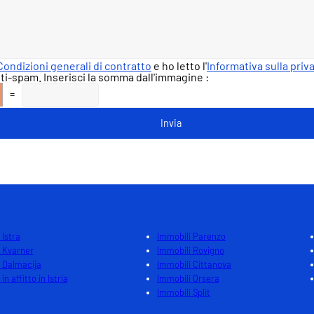
Condizioni generali di contratto
e ho letto l'
Informativa sulla priv
ti-spam. Inserisci la somma dall'immagine :
=
 Istra
Immobili Parenzo
 Kvarner
Immobili Rovigno
 Dalmacija
Immobili Cittanova
in affitto in Istria
Immobili Orsera
Immobili Split