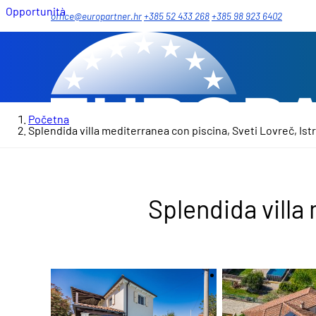
Opportunità
office@europartner.hr
+385 52 433 268
+385 98 923 6402
Početna
Splendida villa mediterranea con piscina, Sveti Lovreč, Istr
Splendida villa