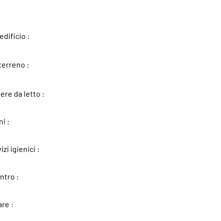
edificio :
terreno :
re da letto :
i :
zi igienici :
ntro :
re :