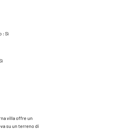
o :
Sì
Sì
na villa offre un
va su un terreno di