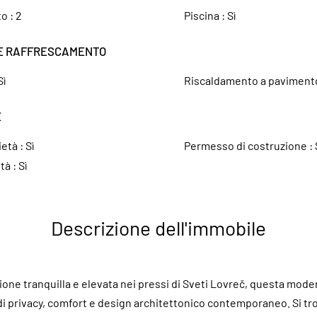
to :
2
Piscina :
Sì
E RAFFRESCAMENTO
Sì
Riscaldamento a paviment
E
ietà :
Sì
Permesso di costruzione :
ità :
Sì
Descrizione dell'immobile
ione tranquilla e elevata nei pressi di Sveti Lovreč, questa moder
i privacy, comfort e design architettonico contemporaneo. Si tro