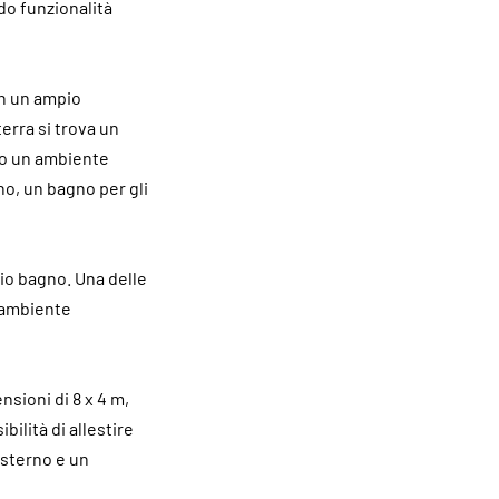
do funzionalità
on un ampio
erra si trova un
do un ambiente
no, un bagno per gli
rio bagno. Una delle
 ambiente
nsioni di 8 x 4 m,
bilità di allestire
esterno e un