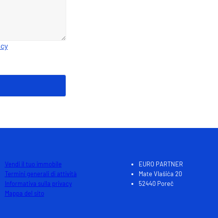
acy
Vendi il tuo immobile
EURO PARTNER
Termini generali di attività
Mate Vlašića 20
Informativa sulla privacy
52440 Poreč
Mappa del sito