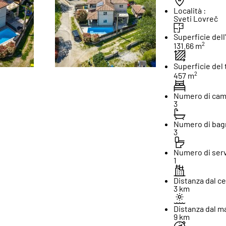
Località :
Sveti Lovreč
Superficie dell'
2
131.66 m
Superficie del 
2
457 m
Numero di came
3
Numero di bagn
3
Numero di servi
1
Distanza dal ce
3 km
Distanza dal ma
9 km