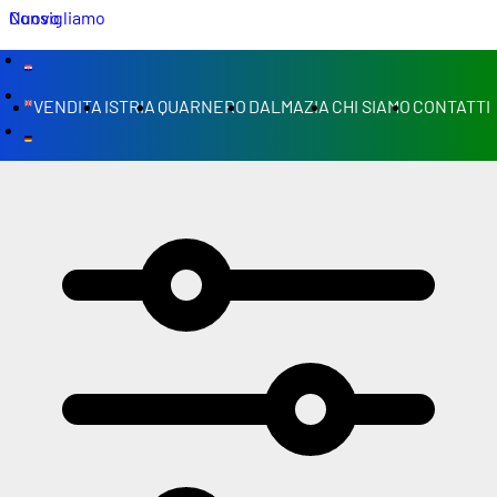
Nuovo
Consigliamo
VENDITA
ISTRIA
QUARNERO
DALMAZIA
CHI SIAMO
CONTATTI