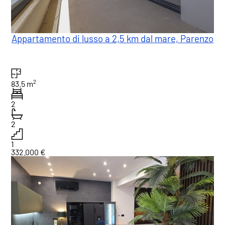
Appartamento di lusso a 2,5 km dal mare, Parenzo
2
83.5 m
2
2
1
332.000 €