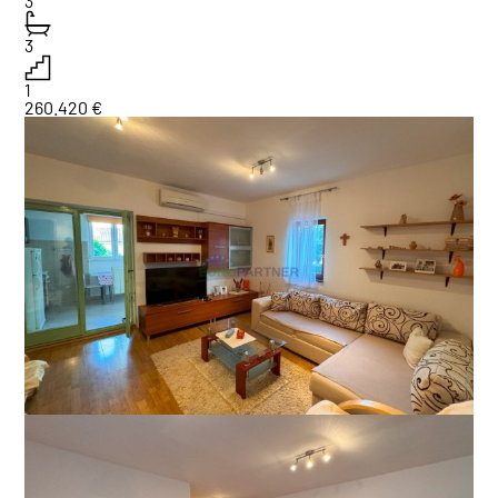
3
3
1
260.420 €