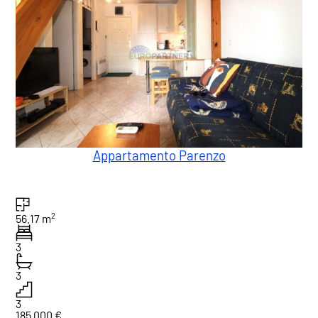
Appartamento Parenzo
2
56.17 m
3
3
3
185.000 €