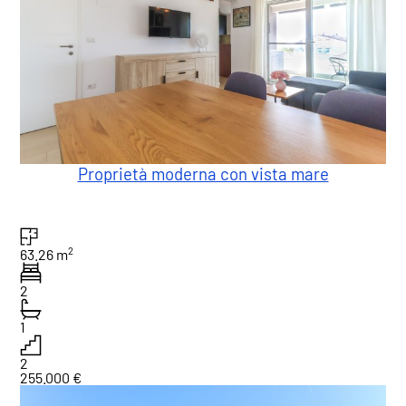
Proprietà moderna con vista mare
2
63.26 m
2
1
2
255.000 €