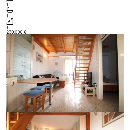
1
1
1
230.000 €