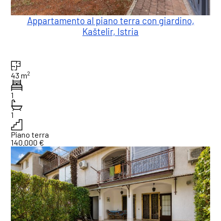
Appartamento al piano terra con giardino,
Kaštelir, Istria
2
43 m
1
1
Piano terra
140.000 €