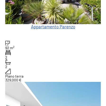
Appartamento Parenzo
2
92 m
2
2
Piano terra
329.000 €