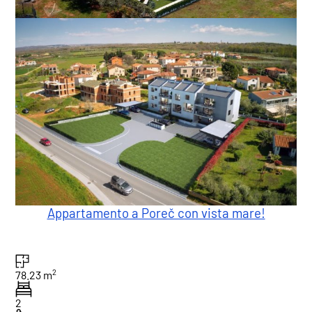
Appartamento a Poreč con vista mare!
2
78.23 m
2