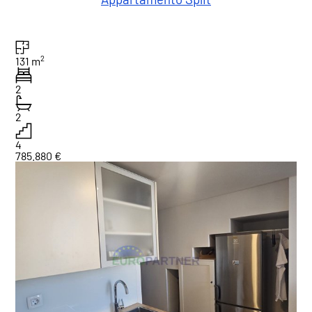
2
131 m
2
2
4
785.880 €