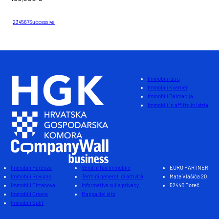
1
2
3
4
5
6
7
Successiva
Totale : 73
Immobili Istra
Immobili Kvarner
Immobili Dalmacija
Immobili in affitto in Istria
Immobili Parenzo
Vendi il tuo immobile
EURO PARTNER
Immobili Rovigno
Termini generali di attività
Mate Vlašića 20
Immobili Cittanova
Informativa sulla privacy
52440 Poreč
Immobili Orsera
Mappa del sito
Immobili Split