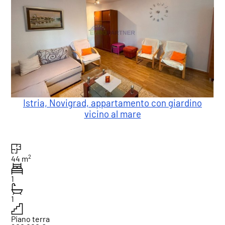
Istria, Novigrad, appartamento con giardino
vicino al mare
2
44 m
1
1
Piano terra