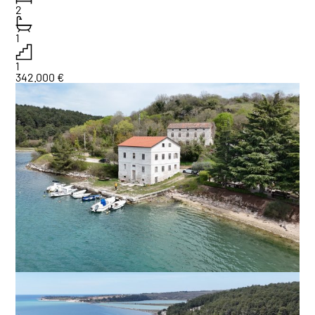
2
1
1
342.000 €