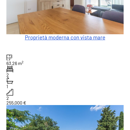
Proprietà moderna con vista mare
2
63.26 m
2
1
2
255.000 €