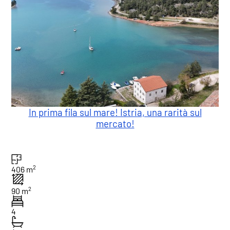
In prima fila sul mare! Istria, una rarità sul
mercato!
2
406 m
2
90 m
4