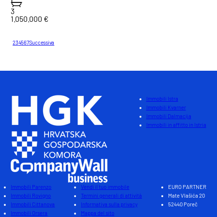
3
1.050.000 €
1
2
3
4
5
6
7
Successiva
Totale : 131
Immobili Istra
Immobili Kvarner
Immobili Dalmacija
Immobili in affitto in Istria
Immobili Parenzo
Vendi il tuo immobile
EURO PARTNER
Immobili Rovigno
Termini generali di attività
Mate Vlašića 20
Immobili Cittanova
Informativa sulla privacy
52440 Poreč
Immobili Orsera
Mappa del sito