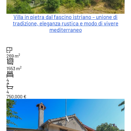
Villa in pietra dal fascino istriano – unione di
tradizione, eleganza rustica e modo di vivere
mediterraneo
2
269 m
2
1553 m
4
4
750.000 €