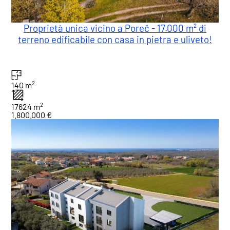
Proprietà unica vicino a Poreč - 17.000 m² di
terreno edificabile con casa in pietra e uliveto!
2
140 m
2
17624 m
1.800.000 €