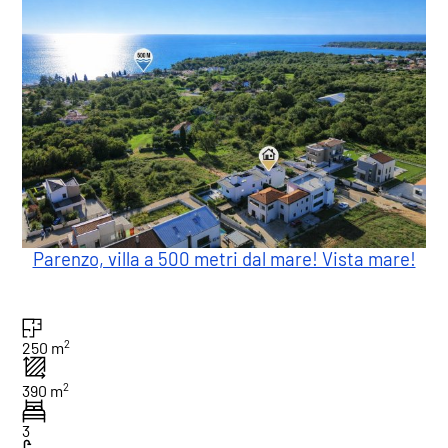
Parenzo, villa a 500 metri dal mare! Vista mare!
2
250 m
2
390 m
3