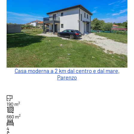
Casa moderna a 2 km dal centro e dal mare,
Parenzo
2
190 m
2
660 m
4