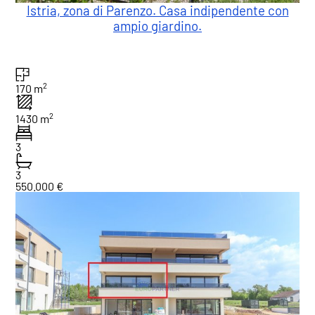
Istria, zona di Parenzo. Casa indipendente con
ampio giardino.
2
170 m
2
1430 m
3
3
550.000 €