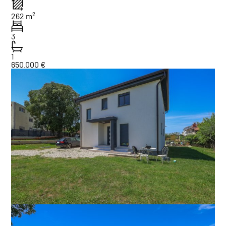
2
262 m
3
1
650.000 €