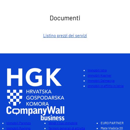
Documenti
Listino prezzi dei servizi
Immobili Istra
Immobili Kvarner
Immobili Dalmacija
Immobili in affitto in Istria
Immobili Parenzo
Vendi il tuo immobile
EURO PARTNER
Immobili Rovigno
Termini generali di attività
Mate Vlašića 20