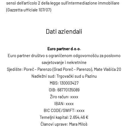
sensi dell'articolo 2 della legge sull'intermediazione immobiliare
(Gazzetta ufficiale 107/07)
Dati aziendali
Euro partner d.o.o.
Euro partner društvo s ograničenom odgovornošću za poslovno
savjetovanje i nekretnine
Sjedište: Poreč - Parenzo (Grad Poreč - Parenzo), Mate Vlašića 20
Nadležni sud: Trgovački sud u Pazinu
MBS: 130003427
OIB: 68770135089
Žiro račun: xxxx
IBAN: xxxx
BIC CODE/SWIFT: xxxx
Temeljni kapital: 2.654,46 €
Članovi uprave: Mara Miloš