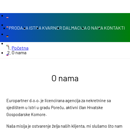
PRODAJA
ISTRA
KVARNER
DALMACIJA
O NAMA
KONTAKTI
Početna
O nama
O nama
Europartner d.o.o. je licencirana agencija za nekretnine sa
sjedištem u Istri u gradu Poreču, aktivni član Hrvatske
Gospodarske Komore.
Naša misija je ostvarenje želja naših klijenta, mi slušamo što nam