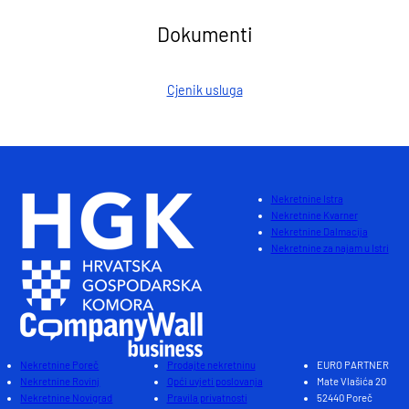
Dokumenti
Cjenik usluga
Nekretnine Istra
Nekretnine Kvarner
Nekretnine Dalmacija
Nekretnine za najam u Istri
Nekretnine Poreč
Prodajte nekretninu
EURO PARTNER
Nekretnine Rovinj
Opći uvjeti poslovanja
Mate Vlašića 20
Nekretnine Novigrad
Pravila privatnosti
52440 Poreč