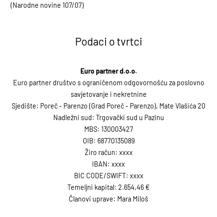
(Narodne novine 107/07)
Podaci o tvrtci
Euro partner d.o.o.
Euro partner društvo s ograničenom odgovornošću za poslovno
savjetovanje i nekretnine
Sjedište: Poreč - Parenzo (Grad Poreč - Parenzo), Mate Vlašića 20
Nadležni sud: Trgovački sud u Pazinu
MBS: 130003427
OIB: 68770135089
Žiro račun: xxxx
IBAN: xxxx
BIC CODE/SWIFT: xxxx
Temeljni kapital: 2.654,46 €
Članovi uprave: Mara Miloš