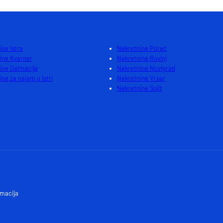
ne Istra
Nekretnine Poreč
ine Kvarner
Nekretnine Rovinj
ine Dalmacija
Nekretnine Novigrad
ne za najam u Istri
Nekretnine Vrsar
Nekretnine Split
lmacija