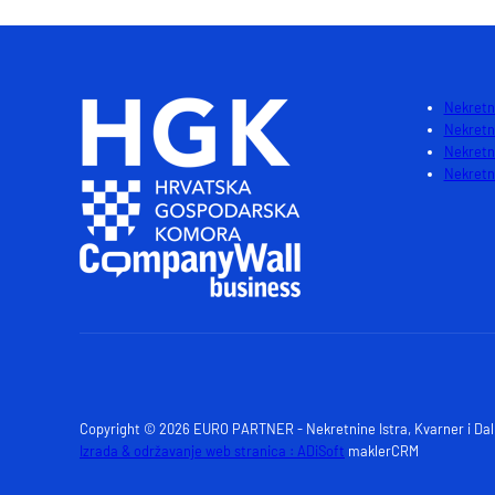
Nekretni
Nekretn
Nekretn
Nekretni
Copyright © 2026 EURO PARTNER - Nekretnine Istra, Kvarner i Da
Izrada & održavanje web stranica : ADiSoft
maklerCRM