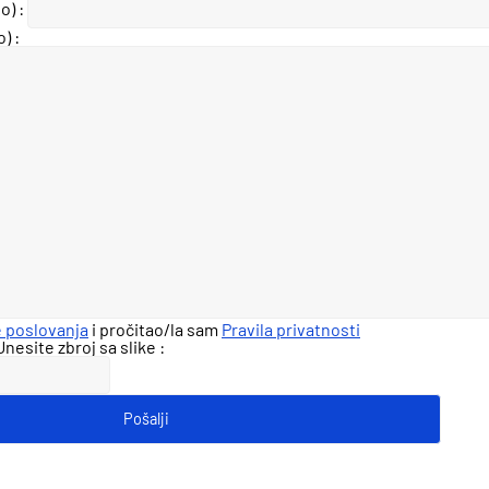
o) :
) :
e poslovanja
i pročitao/la sam
Pravila privatnosti
nesite zbroj sa slike :