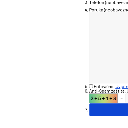
Telefon (neobavezn
Poruka (neobavezno
Prihvaćam
Uvjet
Anti-Spam zaštita. U
=