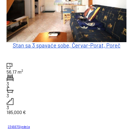
Stan sa 3 spavaće sobe, Červar-Porat, Poreč
2
56.17 m
3
3
3
185.000 €
1
2
3
4
5
6
7
Sljedeća
Ukupno : 73