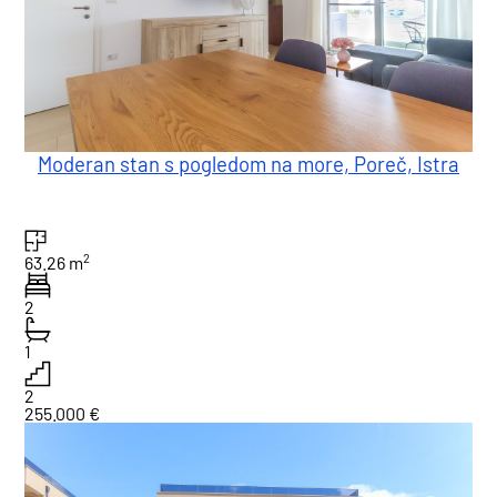
Moderan stan s pogledom na more, Poreč, Istra
2
63.26 m
2
1
2
255.000 €