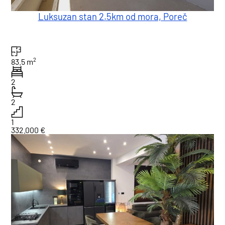
Luksuzan stan 2.5km od mora, Poreč
2
83.5 m
2
2
1
332.000 €