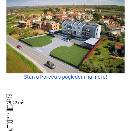
Stan u Poreču s pogledom na more!
2
78.23 m
2
1