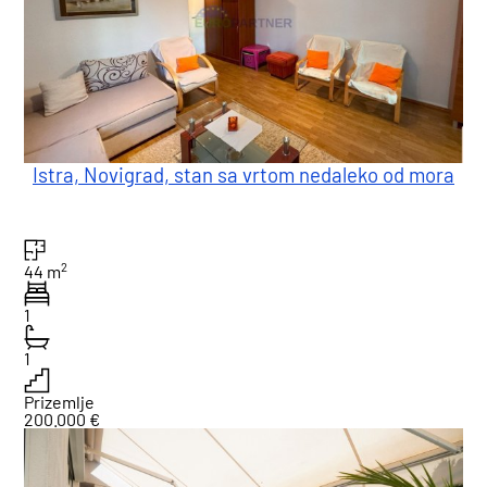
Istra, Novigrad, stan sa vrtom nedaleko od mora
2
44 m
1
1
Prizemlje
200.000 €