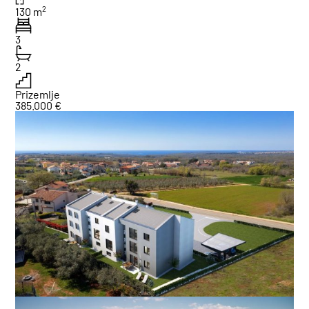
2
130 m
3
2
Prizemlje
385.000 €