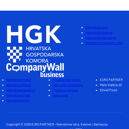
Nekretnine Istra
Nekretnine Kvarner
Nekretnine Dalmacija
Nekretnine za najam u Istri
Nekretnine Poreč
Prodajte nekretninu
EURO PARTNER
Nekretnine Rovinj
Opći uvjeti poslovanja
Mate Vlašića 20
Nekretnine Novigrad
Pravila privatnosti
52440 Poreč
Nekretnine Vrsar
Mapa weba
Nekretnine Split
Copyright © 2026 EURO PARTNER - Nekretnine Istra, Kvarner i Dalmacija