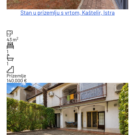
Stan u prizemlju s vrtom, Kaštelir, Istra
2
43 m
1
1
Prizemlje
140.000 €