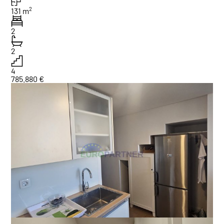
2
131 m
2
2
4
785.880 €