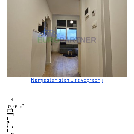
Namješten stan u novogradnji
2
37.26 m
1
1