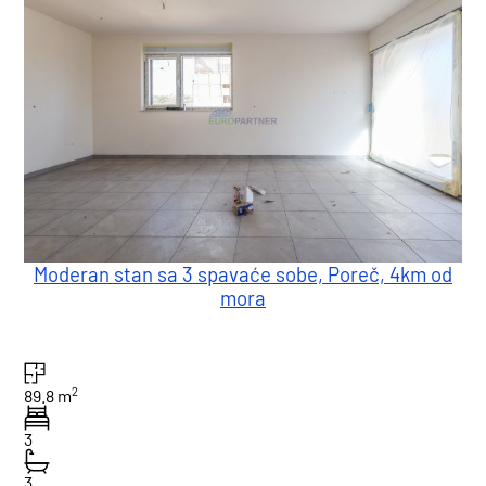
Moderan stan sa 3 spavaće sobe, Poreč, 4km od
mora
2
89.8 m
3
3