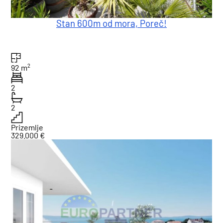
Stan 600m od mora, Poreč!
2
92 m
2
2
Prizemlje
329.000 €