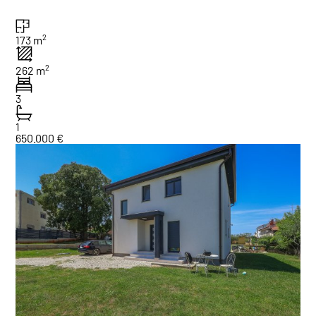
2
173 m
2
262 m
3
1
650.000 €