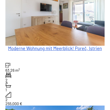
Moderne Wohnung mit Meerblick! Poreč, Istrien
2
63.26 m
2
1
2
255.000 €