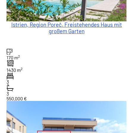
Istrien, Region Poreč. Freistehendes Haus mit
großem Garten
2
170 m
2
1430 m
3
3
550.000 €