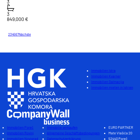
3
3
849.000 €
1
2
3
4
5
6
7
Nächste
Gesamt : 130
Immobilien Istra
Immobilien Kvarner
Immobilien Dalmacija
Immobilien mieten in Istrien
Immobilien Poreč
Immobilie verkaufen
EURO PARTNER
Immobilien Rovinj
Allgemeine Geschäftsbedingungen
Mate Vlašića 20
Immobilien Novigrad
Datenschutzerklärung
52440 Poreč