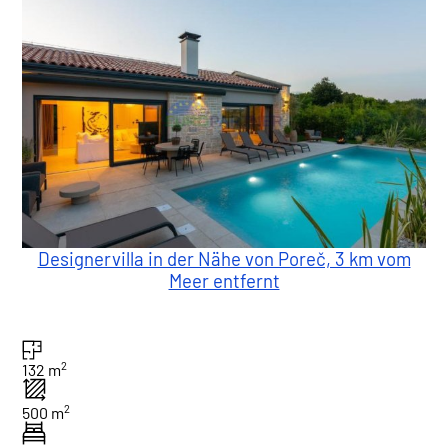
Designervilla in der Nähe von Poreč, 3 km vom
Meer entfernt
2
132 m
2
500 m