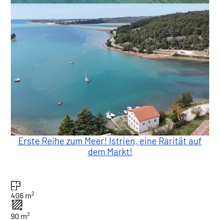
Erste Reihe zum Meer! Istrien, eine Rarität auf
dem Markt!
2
406 m
2
90 m