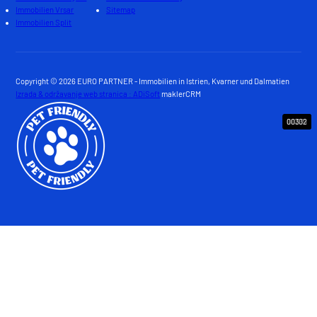
Immobilien Vrsar
Sitemap
Immobilien Split
Copyright © 2026 EURO PARTNER - Immobilien in Istrien, Kvarner und Dalmatien
Izrada & održavanje web stranica : ADiSoft
maklerCRM
00390
00230
00302
00386
00385
00379
00378
00374
00369
00381
00376
00373