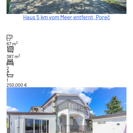
Haus 5 km vom Meer entfernt, Poreč
2
67 m
2
387 m
2
1
250.000 €