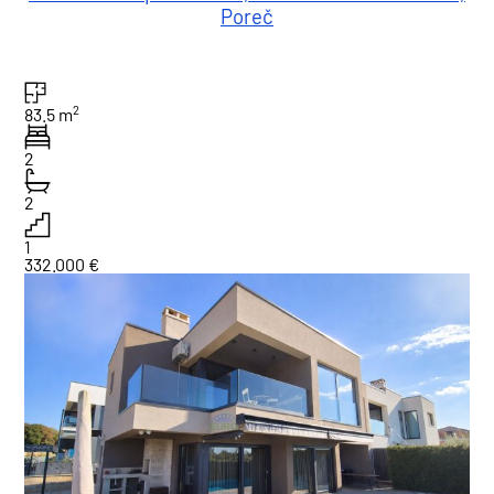
Poreč
2
83.5 m
2
2
1
332.000 €