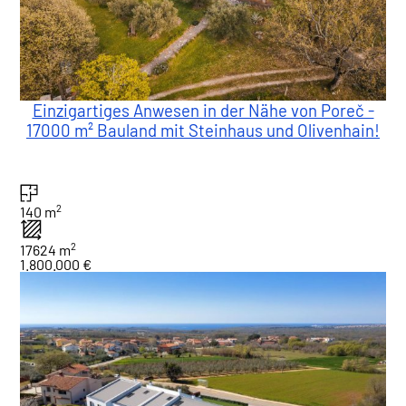
Einzigartiges Anwesen in der Nähe von Poreč -
17000 m² Bauland mit Steinhaus und Olivenhain!
2
140 m
2
17624 m
1.800.000 €