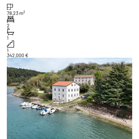
2
78.23 m
2
1
1
342.000 €