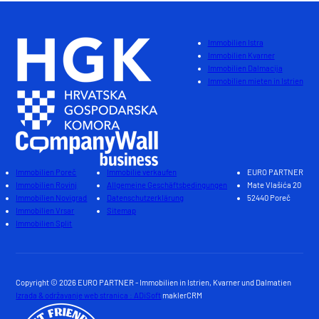
Immobilien Istra
Immobilien Kvarner
Immobilien Dalmacija
Immobilien mieten in Istrien
Immobilien Poreč
Immobilie verkaufen
EURO PARTNER
Immobilien Rovinj
Allgemeine Geschäftsbedingungen
Mate Vlašića 20
Immobilien Novigrad
Datenschutzerklärung
52440 Poreč
Immobilien Vrsar
Sitemap
Immobilien Split
Copyright © 2026 EURO PARTNER - Immobilien in Istrien, Kvarner und Dalmatien
Izrada & održavanje web stranica : ADiSoft
maklerCRM