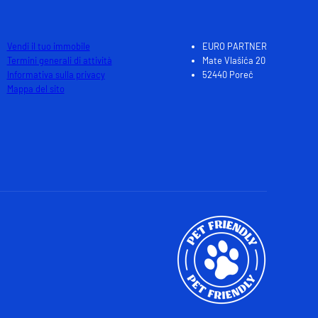
Vendi il tuo immobile
EURO PARTNER
Termini generali di attività
Mate Vlašića 20
Informativa sulla privacy
52440 Poreč
Mappa del sito