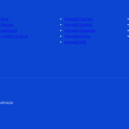
 Istra
Immobili Parenzo
 Kvarner
Immobili Rovigno
 Dalmacija
Immobili Cittanova
in affitto in Istria
Immobili Orsera
Immobili Split
Dalmazia