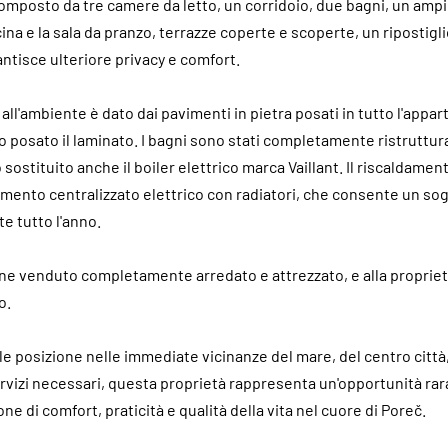
omposto da tre camere da letto, un corridoio, due bagni, un amp
ina e la sala da pranzo, terrazze coperte e scoperte, un ripostigli
ntisce ulteriore privacy e comfort.
e all'ambiente è dato dai pavimenti in pietra posati in tutto l'app
o posato il laminato. I bagni sono stati completamente ristruttura
sostituito anche il boiler elettrico marca Vaillant. Il riscaldamen
amento centralizzato elettrico con radiatori, che consente un so
e tutto l'anno.
ne venduto completamente arredato e attrezzato, e alla proprie
o.
le posizione nelle immediate vicinanze del mare, del centro città, 
 servizi necessari, questa proprietà rappresenta un'opportunità ra
e di comfort, praticità e qualità della vita nel cuore di Poreč.