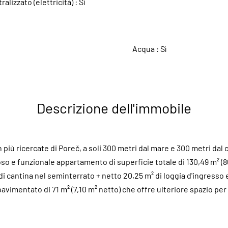
lizzato (elettricità) :
Sì
A
Acqua :
Sì
Descrizione dell'immobile
n più ricercate di Poreč, a soli 300 metri dal mare e 300 metri dal 
so e funzionale appartamento di superficie totale di 130,49 m² (86
 di cantina nel seminterrato + netto 20,25 m² di loggia d'ingresso 
avimentato di 71 m² (7,10 m² netto) che offre ulteriore spazio per il