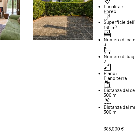
Località :
Poreč
Superficie dell'
2
130 m
Numero di came
3
Numero di bagn
2
Piano:
Piano terra
Distanza dal ce
300 m
Distanza dal ma
300 m
385.000 €