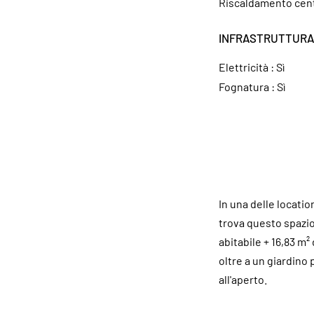
Riscaldamento centra
INFRASTRUTTUR
Elettricità :
Sì
Fognatura :
Sì
In una delle locatio
trova questo spazio
abitabile + 16,83 m²
oltre a un giardino p
all'aperto.