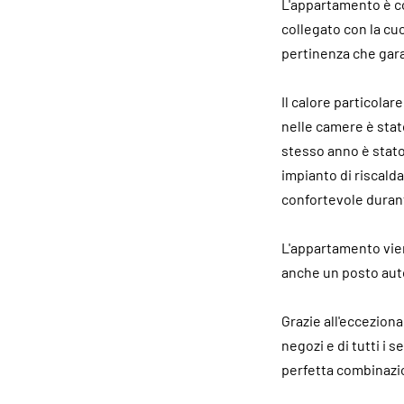
L'appartamento è c
collegato con la cuc
pertinenza che gara
Il calore particolar
nelle camere è stat
stesso anno è stato 
impianto di riscald
confortevole durant
L'appartamento vie
anche un posto aut
Grazie all'ecceziona
negozi e di tutti i
perfetta combinazion