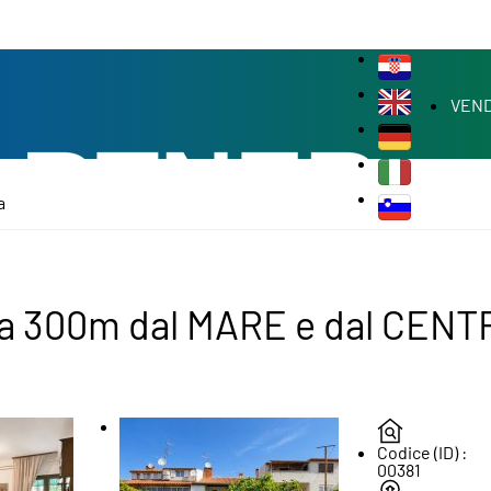
VEND
a
 300m dal MARE e dal CENTRO
Codice (ID) :
00381