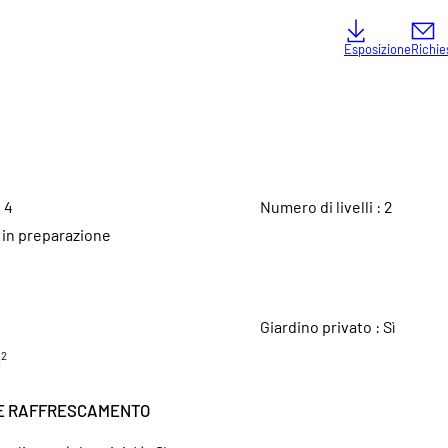
Esposizione
Richie
:
4
Numero di livelli :
2
:
in preparazione
I
Giardino privato :
Sì
2
m
E RAFFRESCAMENTO