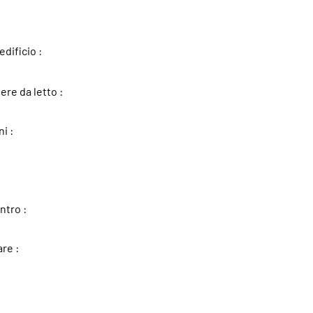
edificio :
re da letto :
i :
ntro :
re :