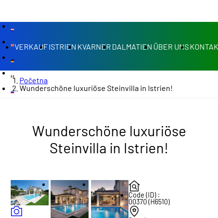
VERKAUF
ISTRIEN
KVARNER
DALMATIEN
ÜBER UNS
KONTA
Početna
Wunderschöne luxuriöse Steinvilla in Istrien!
Wunderschöne luxuriöse
Steinvilla in Istrien!
Code (ID) :
00370 (H6510)