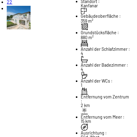
22
Standort :
Kanfanar
Gebäudeoberfläche :
2
359 m
Grundstücksfläche :
2
880 m
Anzahl der Schlafzimmer :
4
Anzahl der Badezimmer :
4
Anzahl der WCs :
1
Entfernung vom Zentrum
:
2 km
Entfernung vom Meer :
15 km
Ausrichtung :