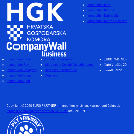
Immobilien Istra
Immobilien Kvarner
Immobilien Dalmacija
Immobilien mieten in Istrien
Immobilien Poreč
Immobilie verkaufen
EURO PARTNER
Immobilien Rovinj
Allgemeine Geschäftsbedingungen
Mate Vlašića 20
Immobilien Novigrad
Datenschutzerklärung
52440 Poreč
Immobilien Vrsar
Sitemap
Immobilien Split
Copyright © 2026 EURO PARTNER - Immobilien in Istrien, Kvarner und Dalmatien
Izrada & održavanje web stranica : ADiSoft
maklerCRM