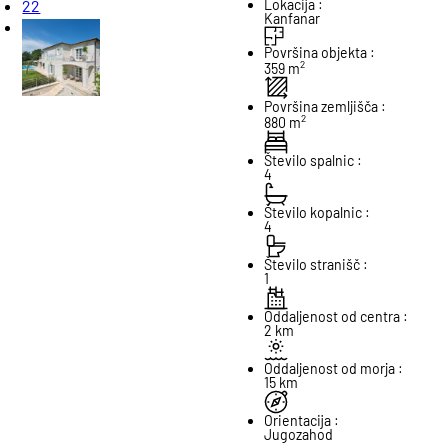
22
Lokacija :
Kanfanar
Površina objekta :
2
359 m
Površina zemljišča :
2
880 m
Število spalnic :
4
Število kopalnic :
4
Število stranišč :
1
Oddaljenost od centra :
2 km
Oddaljenost od morja :
15 km
Orientacija :
Jugozahod