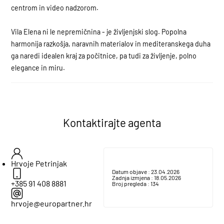
centrom in video nadzorom.
Vila Elena ni le nepremičnina - je življenjski slog. Popolna
harmonija razkošja, naravnih materialov in mediteranskega duha
ga naredi idealen kraj za počitnice, pa tudi za življenje, polno
elegance in miru.
Kontaktirajte agenta
Hrvoje Petrinjak
Datum objave :
23.04.2026
Zadnja izmjena :
18.05.2026
+385 91 408 8881
Broj pregleda :
134
hrvoje@europartner.hr