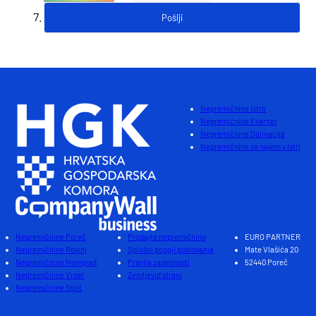
Nepremičnine Istra
Nepremičnine Kvarner
Nepremičnine Dalmacija
Nepremičnine za najem v Istri
Nepremičnine Poreč
Prodajte nepremičnino
EURO PARTNER
Nepremičnine Rovinj
Splošni pogoji poslovanja
Mate Vlašića 20
Nepremičnine Novigrad
Pravila zasebnosti
52440 Poreč
Nepremičnine Vrsar
Zemljevid strani
Nepremičnine Split