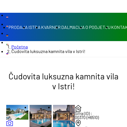
PRODAJA
ISTRA
KVARNER
DALMACIJA
O PODJETJU
KONTAK
Početna
Čudovita luksuzna kamnita vila v Istri!
Čudovita luksuzna kamnita vila
v Istri!
Šifra (ID) :
00370 (H6510)