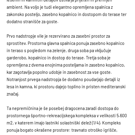
ambient. Na voljo je tudi elegantno opremljena spalnica z
zakonsko posteljo, zasebno kopalnico in dostopom do terase ter
dodatno stranišče za goste.
Prvo nadstropje vile je rezervirano za zasebni prostor za
sprostitev. Prostorna glavna spalnica ponuja zasebno kopalnico
in teraso s pogledom na zelenje, druga soba pa vključuje
garderobo, kopalnico in dostop do terase. Tretja soba je
opremljena z dvema enojnima posteljama in zasebno kopalnico,
kar zagotavlja popolno udobje in zasebnost za vse goste.
Notranjost prvega nadstropja še dodatno poudarjajo detajli iz
lesa in kamna, ki prostoru dajejo toplino in pristen mediteranski
značaj.
Ta nepremičnina je še posebej dragocena zaradi dostopa do
prostornega športno-rekreacijskega kompleksa v velikosti 5.600
m2, v katerem imajo lastniki solastniški delež (1/4). Kompleks
ponuja bogato okrašene prostore: travnato otroško igrišče,