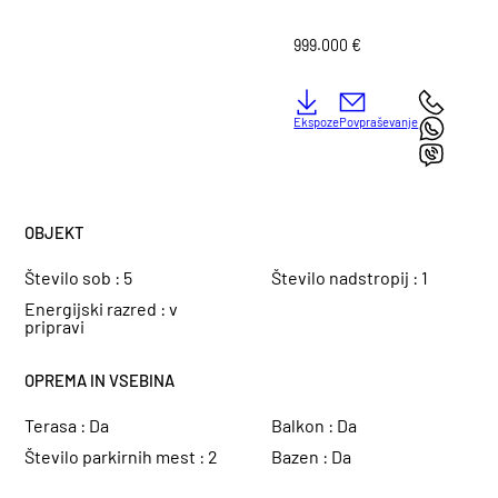
999.000 €
Ekspoze
Povpraševanje
OBJEKT
Število sob :
5
Število nadstropij :
1
Energijski razred :
v
pripravi
OPREMA IN VSEBINA
Terasa :
Da
Balkon :
Da
Število parkirnih mest :
2
Bazen :
Da