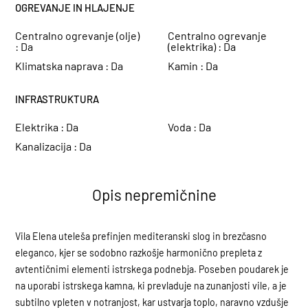
OGREVANJE IN HLAJENJE
Centralno ogrevanje (olje)
Centralno ogrevanje
:
Da
(elektrika) :
Da
Klimatska naprava :
Da
Kamin :
Da
INFRASTRUKTURA
Elektrika :
Da
Voda :
Da
Kanalizacija :
Da
Opis nepremičnine
Vila Elena uteleša prefinjen mediteranski slog in brezčasno
eleganco, kjer se sodobno razkošje harmonično prepleta z
avtentičnimi elementi istrskega podnebja. Poseben poudarek je
na uporabi istrskega kamna, ki prevladuje na zunanjosti vile, a je
subtilno vpleten v notranjost, kar ustvarja toplo, naravno vzdušje