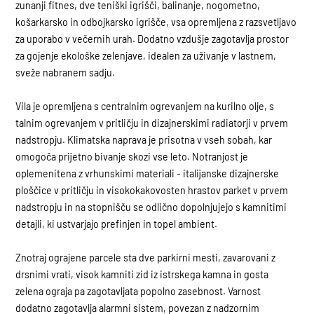
zunanji fitnes, dve teniški igrišči, balinanje, nogometno,
košarkarsko in odbojkarsko igrišče, vsa opremljena z razsvetljavo
za uporabo v večernih urah. Dodatno vzdušje zagotavlja prostor
za gojenje ekološke zelenjave, idealen za uživanje v lastnem,
sveže nabranem sadju.
Vila je opremljena s centralnim ogrevanjem na kurilno olje, s
talnim ogrevanjem v pritličju in dizajnerskimi radiatorji v prvem
nadstropju. Klimatska naprava je prisotna v vseh sobah, kar
omogoča prijetno bivanje skozi vse leto. Notranjost je
oplemenitena z vrhunskimi materiali - italijanske dizajnerske
ploščice v pritličju in visokokakovosten hrastov parket v prvem
nadstropju in na stopnišču se odlično dopolnjujejo s kamnitimi
detajli, ki ustvarjajo prefinjen in topel ambient.
Znotraj ograjene parcele sta dve parkirni mesti, zavarovani z
drsnimi vrati, visok kamniti zid iz istrskega kamna in gosta
zelena ograja pa zagotavljata popolno zasebnost. Varnost
dodatno zagotavlja alarmni sistem, povezan z nadzornim