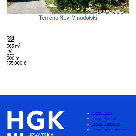
Terreno Novi Vinodolski
2
365 m
300 m
155.000 €
1
Totale : 1
Immobili Istra
Immobili Kvarner
Immobili Dalmacija
Immobili in affitto in Istria