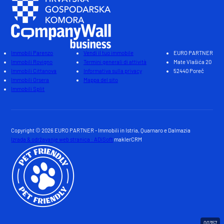
Immobili Parenzo
Vendi il tuo immobile
EURO PARTNER
Immobili Rovigno
Termini generali di attività
Mate Vlašića 20
Immobili Cittanova
Informativa sulla privacy
52440 Poreč
Immobili Orsera
Mappa del sito
Immobili Split
Copyright © 2026 EURO PARTNER - Immobili in Istria, Quarnaro e Dalmazia
Izrada & održavanje web stranica : ADiSoft
maklerCRM
00357