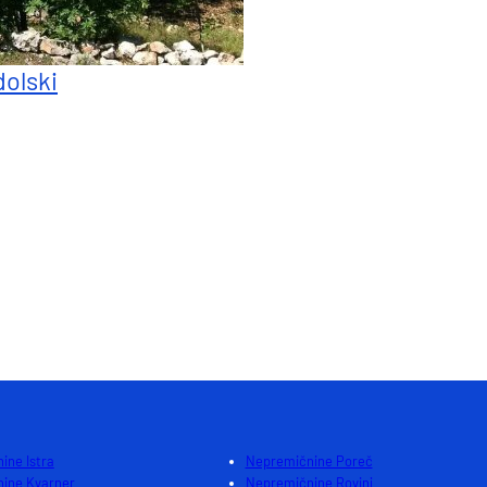
dolski
ine Istra
Nepremičnine Poreč
ine Kvarner
Nepremičnine Rovinj