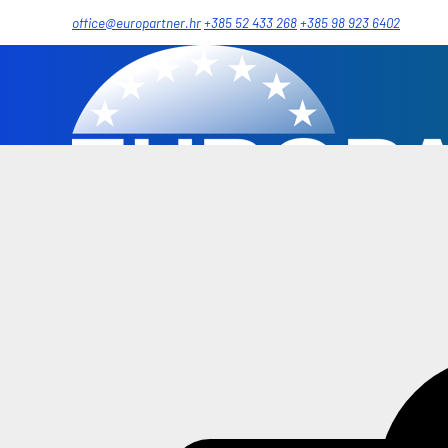
office@europartner.hr
+385 52 433 268
+385 98 923 6402