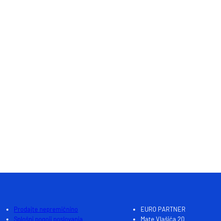
Skupaj : 1
Prodajte nepremičnino
EURO PARTNER
Splošni pogoji poslovanja
Mate Vlašića 20