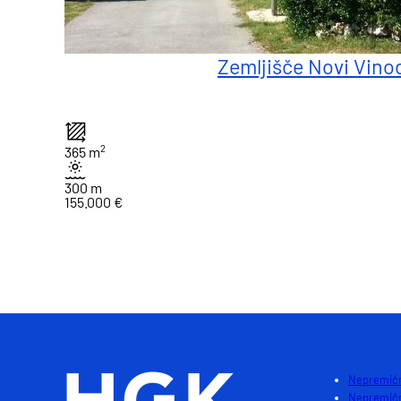
Zemljišče Novi Vino
2
365 m
300 m
155.000 €
1
Nepremičn
Nepremičn