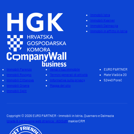
Immobili Istra
Immobili Kvarner
Immobili Dalmacija
Immobili in affitto in Istria
Immobili Parenzo
Vendi il tuo immobile
EURO PARTNER
Immobili Rovigno
Termini generali di attività
Mate Vlašića 20
Immobili Cittanova
Informativa sulla privacy
52440 Poreč
Immobili Orsera
Mappa del sito
Immobili Split
Copyright © 2026 EURO PARTNER - Immobili in Istria, Quarnaro e Dalmazia
Izrada & održavanje web stranica : ADiSoft
maklerCRM