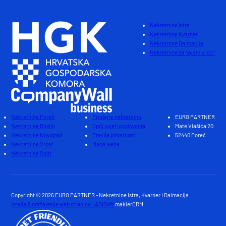
Nekretnine Istra
Nekretnine Kvarner
Nekretnine Dalmacija
Nekretnine za najam u Istri
Nekretnine Poreč
Prodajte nekretninu
EURO PARTNER
Nekretnine Rovinj
Opći uvjeti poslovanja
Mate Vlašića 20
Nekretnine Novigrad
Pravila privatnosti
52440 Poreč
Nekretnine Vrsar
Mapa weba
Nekretnine Split
Copyright © 2026 EURO PARTNER - Nekretnine Istra, Kvarner i Dalmacija
Izrada & održavanje web stranica : ADiSoft
maklerCRM