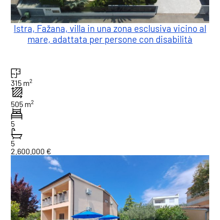
Istra, Fažana, villa in una zona esclusiva vicino al
mare, adattata per persone con disabilità
2
315 m
2
505 m
5
5
2.600.000 €