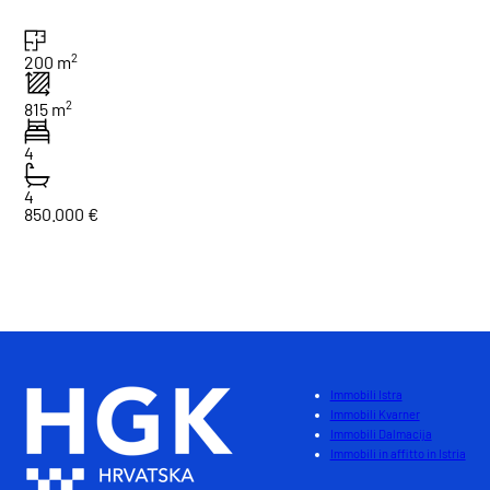
2
200 m
2
815 m
4
4
850.000 €
1
Totale : 2
Immobili Istra
Immobili Kvarner
Immobili Dalmacija
Immobili in affitto in Istria