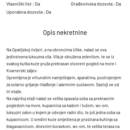
Vlasnički list :
Da
Građevinska dozvola :
Da
Uporabna dozvola :
Da
Opis nekretnine
Na Opatijskoj rivijeri, a na obroncima Učke, nalazi se ova
jedinstvena luksuzna vila. Vila je okružena zelenilom, te se iz
svakog kutka kuće pruža prekrasan otvoreni pogled na more i
Kvarnerski zaljev.
Opremljena je vrhunskim namještajem, aparatima, postrojenjem
za solarno grijanje-hlađenje i alarmnim sustavom. Sastoji se od
tri etaže.
Na najvišoj etaži nalazi se velika spavaća soba sa prekrasnim
pogledom na more, kupaonica sa kadom i tušom, wc-om,
luksuzni salon u kojem je odvojen radni dio, te još jedna soba sa
kupaonicom. U sredini kuće smještena je prostrana kuhinja sa
blagavaonicom, dnevnim boravkom, wc-om, te velika terasa na