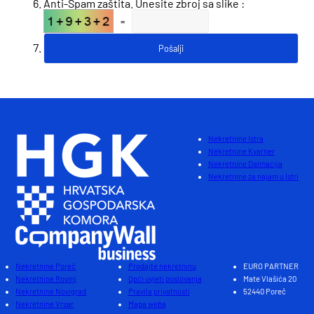
Anti-Spam zaštita. Unesite zbroj sa slike :
=
Nekretnine Istra
Nekretnine Kvarner
Nekretnine Dalmacija
Nekretnine za najam u Istri
Nekretnine Poreč
Prodajte nekretninu
EURO PARTNER
Nekretnine Rovinj
Opći uvjeti poslovanja
Mate Vlašića 20
Nekretnine Novigrad
Pravila privatnosti
52440 Poreč
Nekretnine Vrsar
Mapa weba