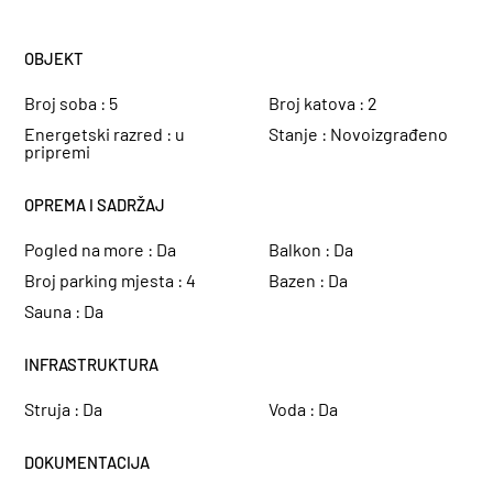
OBJEKT
Broj soba :
5
Broj katova :
2
Energetski razred :
u
Stanje :
Novoizgrađeno
pripremi
OPREMA I SADRŽAJ
Pogled na more :
Da
Balkon :
Da
Broj parking mjesta :
4
Bazen :
Da
Sauna :
Da
INFRASTRUKTURA
Struja :
Da
Voda :
Da
DOKUMENTACIJA