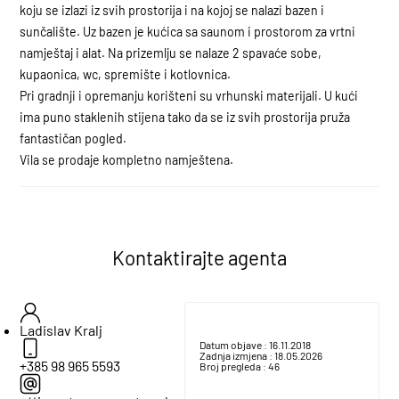
koju se izlazi iz svih prostorija i na kojoj se nalazi bazen i
sunčalište. Uz bazen je kućica sa saunom i prostorom za vrtni
namještaj i alat. Na prizemlju se nalaze 2 spavaće sobe,
kupaonica, wc, spremište i kotlovnica.
Pri gradnji i opremanju korišteni su vrhunski materijali. U kući
ima puno staklenih stijena tako da se iz svih prostorija pruža
fantastičan pogled.
Vila se prodaje kompletno namještena.
Kontaktirajte agenta
Ladislav Kralj
Datum objave :
16.11.2018
Zadnja izmjena :
18.05.2026
+385 98 965 5593
Broj pregleda :
46