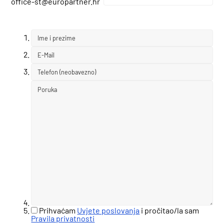
office-st@europartner.hr
Prihvaćam
Uvjete poslovanja
i pročitao/la sam
Pravila privatnosti