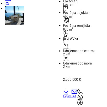
Lokacija :
32
Lovran
Površina objekta :
2
450 m
Površina zemljišta :
2
660 m
Broj WC-a :
1
Udaljenost od centra :
2 km
Udaljenost od mora :
2 km
2.300.000 €
Expoze
Upit