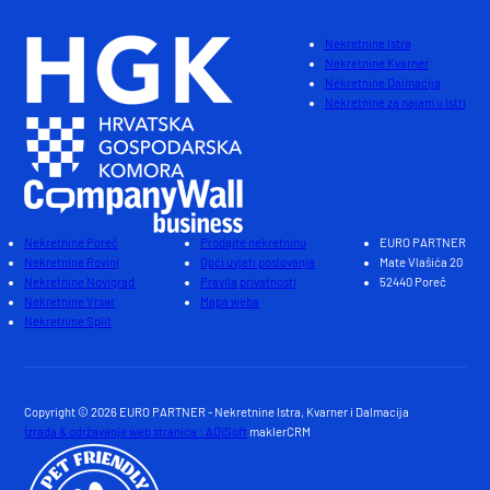
Nekretnine Istra
Nekretnine Kvarner
Nekretnine Dalmacija
Nekretnine za najam u Istri
Nekretnine Poreč
Prodajte nekretninu
EURO PARTNER
Nekretnine Rovinj
Opći uvjeti poslovanja
Mate Vlašića 20
Nekretnine Novigrad
Pravila privatnosti
52440 Poreč
Nekretnine Vrsar
Mapa weba
Nekretnine Split
Copyright © 2026 EURO PARTNER - Nekretnine Istra, Kvarner i Dalmacija
Izrada & održavanje web stranica : ADiSoft
maklerCRM