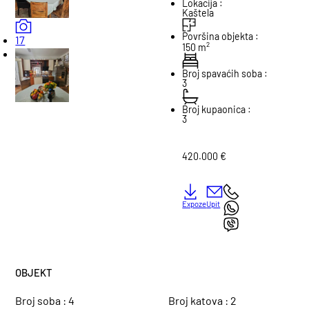
Lokacija :
Kaštela
Površina objekta :
17
2
150 m
Broj spavaćih soba :
3
Broj kupaonica :
3
420.000 €
Expoze
Upit
OBJEKT
Broj soba :
4
Broj katova :
2