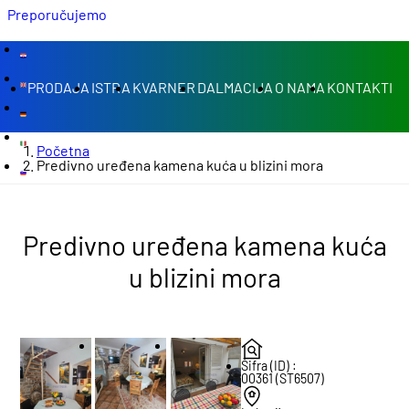
Preporučujemo
PRODAJA
ISTRA
KVARNER
DALMACIJA
O NAMA
KONTAKTI
Početna
Predivno uređena kamena kuća u blizini mora
Predivno uređena kamena kuća
u blizini mora
Šifra (ID) :
00361 (ST6507)