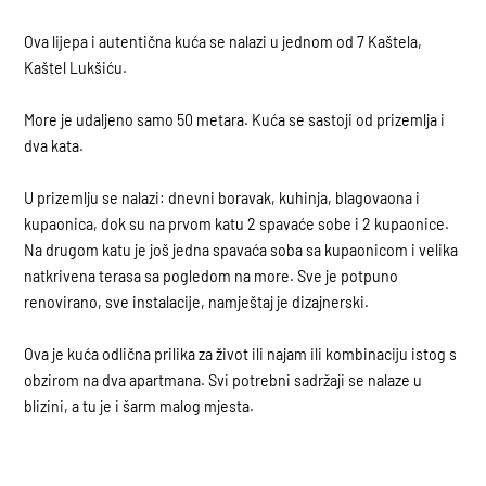
Ova lijepa i autentična kuća se nalazi u jednom od 7 Kaštela,
Kaštel Lukšiću.
More je udaljeno samo 50 metara. Kuća se sastoji od prizemlja i
dva kata.
U prizemlju se nalazi: dnevni boravak, kuhinja, blagovaona i
kupaonica, dok su na prvom katu 2 spavaće sobe i 2 kupaonice.
Na drugom katu je još jedna spavaća soba sa kupaonicom i velika
natkrivena terasa sa pogledom na more. Sve je potpuno
renovirano, sve instalacije, namještaj je dizajnerski.
Ova je kuća odlična prilika za život ili najam ili kombinaciju istog s
obzirom na dva apartmana. Svi potrebni sadržaji se nalaze u
blizini, a tu je i šarm malog mjesta.