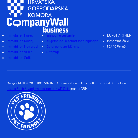
Immobilien Poreč
Immobilie verkaufen
EURO PARTNER
Immobilien Rovinj
Allgemeine Geschäftsbedingungen
Mate Vlašića 20
Immobilien Novigrad
Datenschutzerklärung
52440 Poreč
Immobilien Vrsar
Sitemap
Immobilien Split
Copyright © 2026 EURO PARTNER - Immobilien in Istrien, Kvarner und Dalmatien
Izrada & održavanje web stranica : ADiSoft
maklerCRM