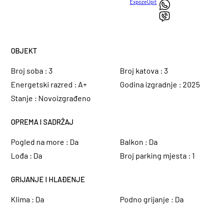
Expoze
Upit
OBJEKT
Broj soba :
3
Broj katova :
3
Energetski razred :
A+
Godina izgradnje :
2025
Stanje :
Novoizgrađeno
OPREMA I SADRŽAJ
Pogled na more :
Da
Balkon :
Da
Lođa :
Da
Broj parking mjesta :
1
GRIJANJE I HLAĐENJE
Klima :
Da
Podno grijanje :
Da