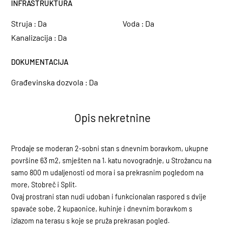
INFRASTRUKTURA
Struja :
Da
Voda :
Da
Kanalizacija :
Da
DOKUMENTACIJA
Građevinska dozvola :
Da
Opis nekretnine
Prodaje se moderan 2-sobni stan s dnevnim boravkom, ukupne
površine 63 m2, smješten na 1. katu novogradnje, u Strožancu na
samo 800 m udaljenosti od mora i sa prekrasnim pogledom na
more, Stobreč i Split.
Ovaj prostrani stan nudi udoban i funkcionalan raspored s dvije
spavaće sobe, 2 kupaonice, kuhinje i dnevnim boravkom s
izlazom na terasu s koje se pruža prekrasan pogled.