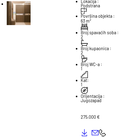
Lokacija :
Podstrana
Površina objekta :
2
63 m
Broj spavaćih soba :
2
Broj kupaonica :
2
Broj WC-a :
1
Kat:
1
Orijentacija :
Jugozapad
275.000 €