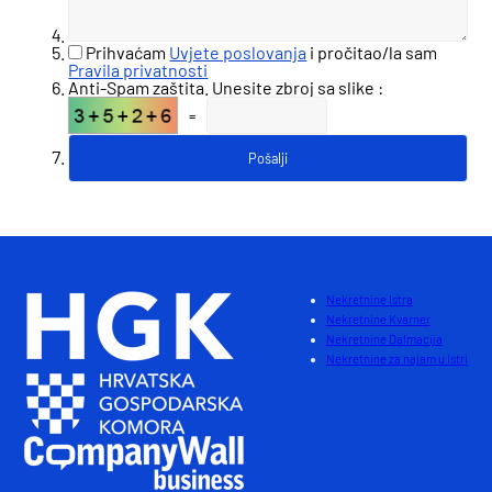
Prihvaćam
Uvjete poslovanja
i pročitao/la sam
Pravila privatnosti
Anti-Spam zaštita. Unesite zbroj sa slike :
=
Nekretnine Istra
Nekretnine Kvarner
Nekretnine Dalmacija
Nekretnine za najam u Istri