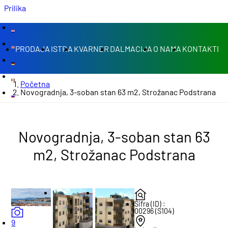
Prilika
PRODAJA
ISTRA
KVARNER
DALMACIJA
O NAMA
KONTAKTI
Početna
Novogradnja, 3-soban stan 63 m2, Strožanac Podstrana
Novogradnja, 3-soban stan 63
m2, Strožanac Podstrana
Šifra (ID) :
00296 (S104)
9