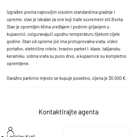
Izgrađen prema najnovijim visokim standardima gradnje i
opreme, stan je idealan za one koji traže suvremeni stil života.
Stan je opremljen klima uređajem i podnim grijanjem u
kupaonici, osiguravajući ugodnu temperaturu tijekom cijele
godine. Stan od opreme još ima protuprovalna vrata, video
portafon, električne rolete, hrastov parket I. klase, talijansku
keramiku, sobna vrata su puno drvo, a kupaonice su kompletno
opremljene.
Garažno parkirno mjesto se kupuje posebno, cijena je 30.000 €.
Kontaktirajte agenta
Ladislav Kralj