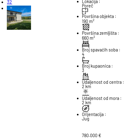
32
Lokacija :
Poreč
Površina objekta :
2
190 m
Površina zemljišta :
2
660 m
Broj spavaćih soba :
4
Broj kupaonica :
3
Udaljenost od centra :
2 km
Udaljenost od mora :
2 km
Orijentacija :
Jug
780.000 €