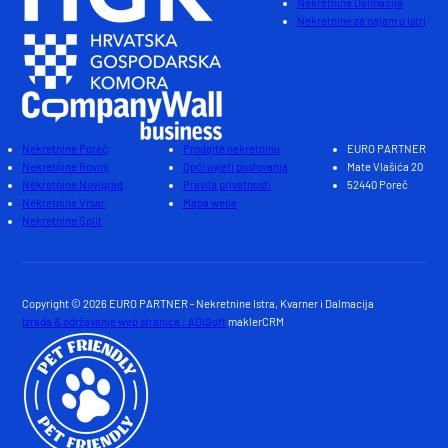
Nekretnine Dalmacija
Nekretnine za najam u Istri
Nekretnine Poreč
Prodajte nekretninu
EURO PARTNER
Nekretnine Rovinj
Opći uvjeti poslovanja
Mate Vlašića 20
Nekretnine Novigrad
Pravila privatnosti
52440 Poreč
Nekretnine Vrsar
Mapa weba
Nekretnine Split
Copyright © 2026 EURO PARTNER - Nekretnine Istra, Kvarner i Dalmacija
Izrada & održavanje web stranica : ADiSoft
maklerCRM