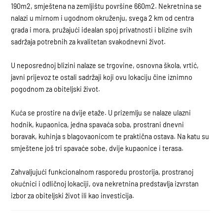
190m2, smještena na zemljištu površine 660m2. Nekretnina se
nalazi u mirnom i ugodnom okruženju, svega 2 km od centra
grada i mora, pružajući idealan spoj privatnosti i blizine svih
sadržaja potrebnih za kvalitetan svakodnevni život.
U neposrednoj blizini nalaze se trgovine, osnovna škola, vrtić,
javni prijevoz te ostali sadržaji koji ovu lokaciju čine iznimno
pogodnom za obiteljski život.
Kuća se prostire na dvije etaže. U prizemlju se nalaze ulazni
hodnik, kupaonica, jedna spavaća soba, prostrani dnevni
boravak, kuhinja s blagovaonicom te praktična ostava. Na katu su
smještene još tri spavaće sobe, dvije kupaonice i terasa.
Zahvaljujući funkcionalnom rasporedu prostorija, prostranoj
okućnici i odličnoj lokaciji, ova nekretnina predstavlja izvrstan
izbor za obiteljski život ili kao investicija.