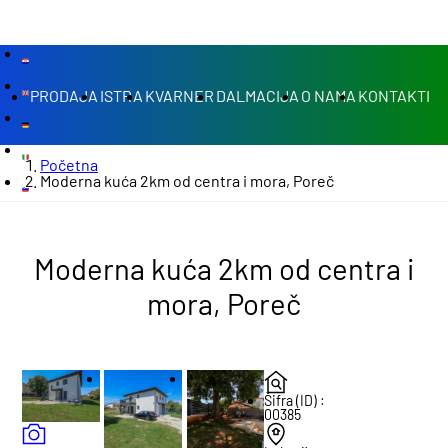
PRODAJA
ISTRA
KVARNER
DALMACIJA
O NAMA
KONTAKTI
Početna
Moderna kuća 2km od centra i mora, Poreč
Moderna kuća 2km od centra i
mora, Poreč
Šifra (ID) :
00385