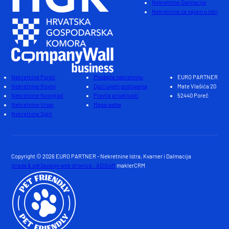
Nekretnine Dalmacija
Nekretnine za najam u Istri
Nekretnine Poreč
Prodajte nekretninu
EURO PARTNER
Nekretnine Rovinj
Opći uvjeti poslovanja
Mate Vlašića 20
Nekretnine Novigrad
Pravila privatnosti
52440 Poreč
Nekretnine Vrsar
Mapa weba
Nekretnine Split
Copyright © 2026 EURO PARTNER - Nekretnine Istra, Kvarner i Dalmacija
Izrada & održavanje web stranica : ADiSoft
maklerCRM