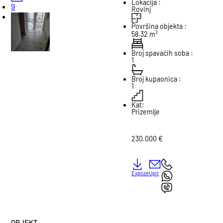
Lokacija :
9
Rovinj
Površina objekta :
2
58.32 m
Broj spavaćih soba :
1
Broj kupaonica :
1
Kat:
Prizemlje
230.000 €
Expoze
Upit
OBJEKT