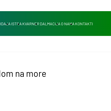
ODAJA
ISTRA
KVARNER
DALMACIJA
O NAMA
KONTAKTI
ledom na more