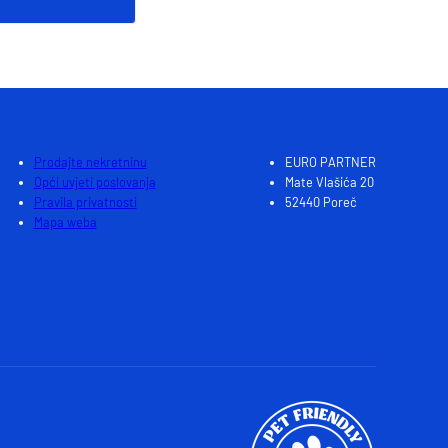
Prodajte nekretninu
EURO PARTNER
Opći uvjeti poslovanja
Mate Vlašića 20
Pravila privatnosti
52440 Poreč
Mapa weba