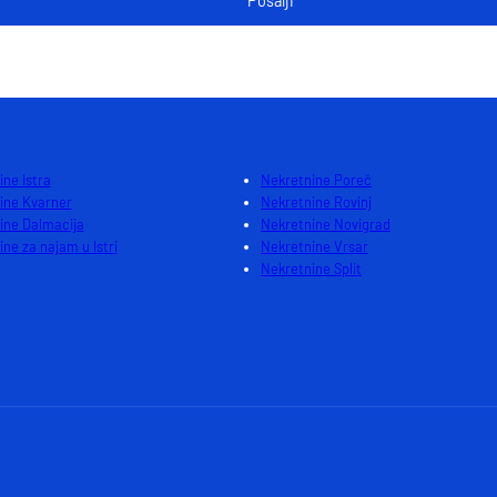
ne Istra
Nekretnine Poreč
ine Kvarner
Nekretnine Rovinj
ine Dalmacija
Nekretnine Novigrad
ne za najam u Istri
Nekretnine Vrsar
Nekretnine Split