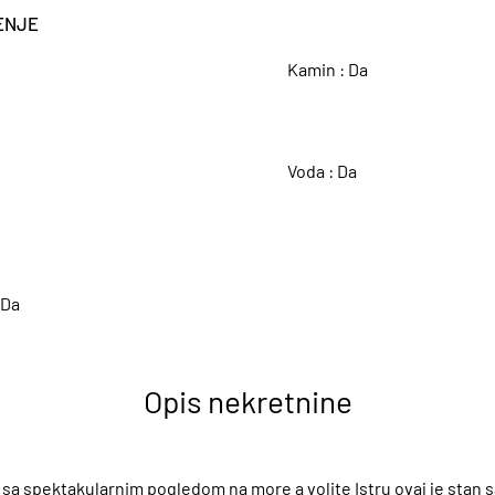
ENJE
Kamin :
Da
A
Voda :
Da
Da
Opis nekretnine
n sa spektakularnim pogledom na more a volite Istru ovaj je stan s