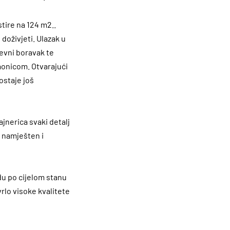
tire na 124 m2..
doživjeti. Ulazak u
dnevni boravak te
aonicom. Otvarajući
ostaje još
ajnerica svaki detalj
o namješten i
du po cijelom stanu
vrlo visoke kvalitete