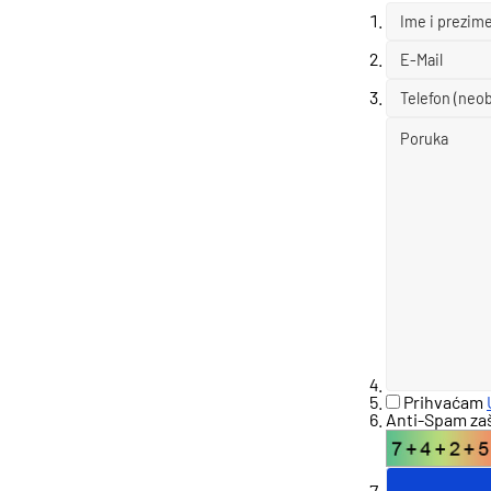
Prihvaćam
Anti-Spam zašt