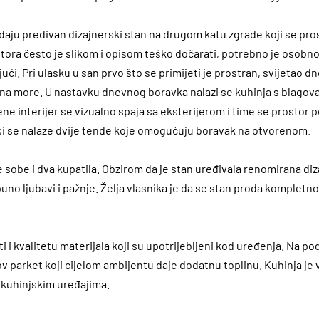
ju predivan dizajnerski stan na drugom katu zgrade koji se pros
ora često je slikom i opisom teško dočarati, potrebno je osobno 
ujući. Pri ulasku u san prvo što se primijeti je prostran, svijetao 
 na more. U nastavku dnevnog boravka nalazi se kuhinja s blagov
ene interijer se vizualno spaja sa eksterijerom i time se prostor p
asi se nalaze dvije tende koje omogućuju boravak na otvorenom.
 sobe i dva kupatila. Obzirom da je stan uređivala renomirana diz
puno ljubavi i pažnje. Želja vlasnika je da se stan proda kompletn
 i kvalitetu materijala koji su upotrijebljeni kod uređenja. Na po
v parket koji cijelom ambijentu daje dodatnu toplinu. Kuhinja je 
 kuhinjskim uređajima.