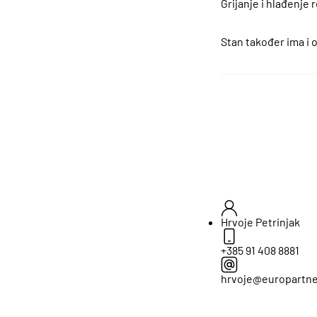
Grijanje i hlađenje 
Stan također ima i 
Hrvoje Petrinjak
+385 91 408 8881
hrvoje@europartne