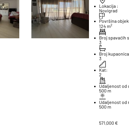
Lokacija :
Novigrad
Površina objek
2
124 m
Broj spavaćih 
3
Broj kupaonica
3
Kat:
2
Udaljenost od 
500 m
Udaljenost od 
500 m
571.000 €