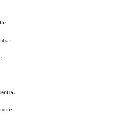
ta :
soba :
 :
centra :
mora :