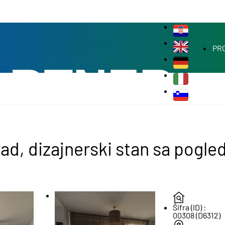
PR
rad, dizajnerski stan sa pog
Šifra (ID) :
00308 (D6312)