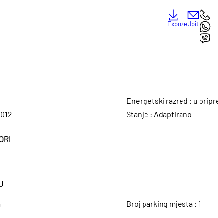
Expoze
Upit
Energetski razred :
u pripr
2012
Stanje :
Adaptirano
ORI
J
a
Broj parking mjesta :
1