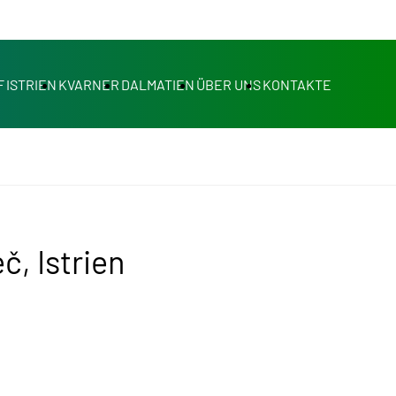
F
ISTRIEN
KVARNER
DALMATIEN
ÜBER UNS
KONTAKTE
, Istrien