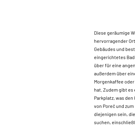
Diese geräumige Wo
hervorragender Ort
Gebäudes und beste
eingerichtetes Bad
über für eine ange
außerdem über eine 
Morgenkaffee oder 
hat. Zudem gibt es
Parkplatz, was den
von Poreč und zum 
diejenigen sein, d
suchen, einschließ