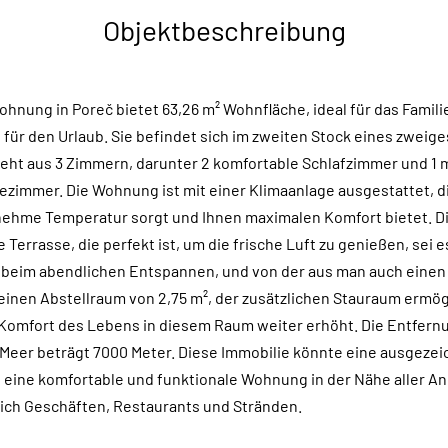
Objektbeschreibung
hnung in Poreč bietet 63,26 m² Wohnfläche, ideal für das Famili
 für den Urlaub. Sie befindet sich im zweiten Stock eines zweig
ht aus 3 Zimmern, darunter 2 komfortable Schlafzimmer und 1
ezimmer. Die Wohnung ist mit einer Klimaanlage ausgestattet, d
nehme Temperatur sorgt und Ihnen maximalen Komfort bietet. 
Terrasse, die perfekt ist, um die frische Luft zu genießen, sei e
beim abendlichen Entspannen, und von der aus man auch einen 
 einen Abstellraum von 2,75 m², der zusätzlichen Stauraum ermög
 Komfort des Lebens in diesem Raum weiter erhöht. Die Entfer
Meer beträgt 7000 Meter. Diese Immobilie könnte eine ausgezei
ie eine komfortable und funktionale Wohnung in der Nähe aller 
lich Geschäften, Restaurants und Stränden.