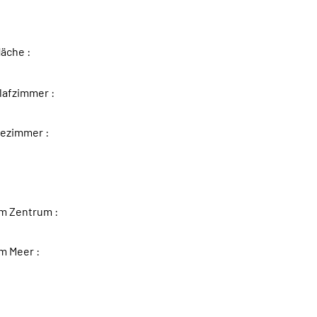
äche :
lafzimmer :
dezimmer :
m Zentrum :
m Meer :