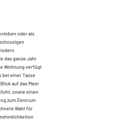
enleben oder als
eschossigen
 modern
ie das ganze Jahr
Die Wohnung verfügt
s bei einer Tasse
Blick auf das Meer
licht, sowie einen
nung zum Zentrum
chnete Wahl für
Annehmlichkeiten