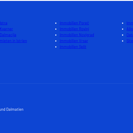
Istra
Immobilien Poreč
Imm
 Kvarner
Immobilien Rovinj
All
 Dalmacija
Immobilien Novigrad
Dat
mieten in Istrien
Immobilien Vrsar
Sit
Immobilien Split
 und Dalmatien