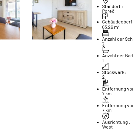
Standort :
Poreč
Gebäudeoberfl
2
63.26 m
Anzahl der Sch
2
Anzahl der Ba
1
Stockwerk:
2
Entfernung vo
7 km
Entfernung vo
7 km
Ausrichtung :
West