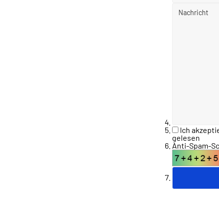
Ich akzepti
gelesen
Anti-Spam-Sch