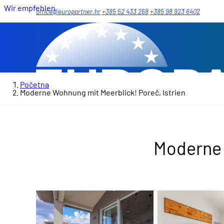
Wir empfehlen
office@europartner.hr
+385 52 433 268
+385 98 923 6402
Početna
Moderne Wohnung mit Meerblick! Poreč, Istrien
Moderne 