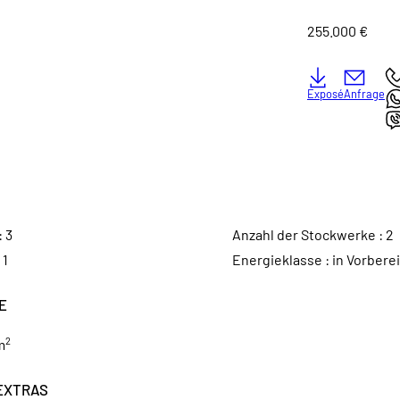
255.000 €
Exposé
Anfrage
:
3
Anzahl der Stockwerke :
2
:
1
Energieklasse :
in Vorbere
E
2
m
EXTRAS