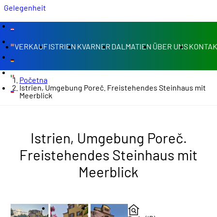
Gelegenheit
VERKAUF
ISTRIEN
KVARNER
DALMATIEN
ÜBER UNS
KONTA
Početna
Istrien, Umgebung Poreč. Freistehendes Steinhaus mit
Meerblick
Istrien, Umgebung Poreč.
Freistehendes Steinhaus mit
Meerblick