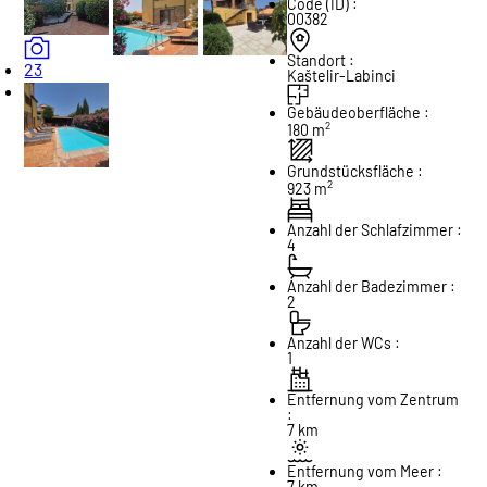
Code (ID) :
00382
Standort :
23
Kaštelir-Labinci
Gebäudeoberfläche :
2
180 m
Grundstücksfläche :
2
923 m
Anzahl der Schlafzimmer :
4
Anzahl der Badezimmer :
2
Anzahl der WCs :
1
Entfernung vom Zentrum
:
7 km
Entfernung vom Meer :
7 km