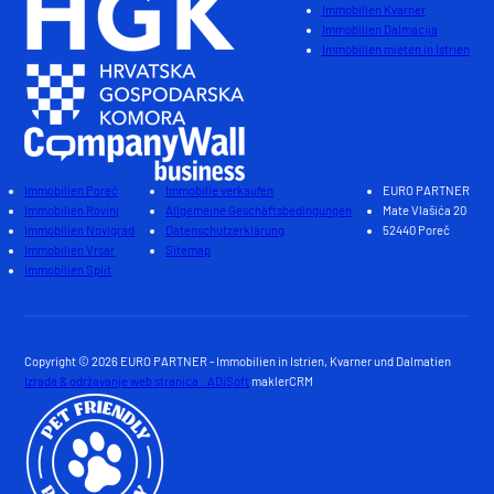
Immobilien Kvarner
Immobilien Dalmacija
Immobilien mieten in Istrien
Immobilien Poreč
Immobilie verkaufen
EURO PARTNER
Immobilien Rovinj
Allgemeine Geschäftsbedingungen
Mate Vlašića 20
Immobilien Novigrad
Datenschutzerklärung
52440 Poreč
Immobilien Vrsar
Sitemap
Immobilien Split
Copyright © 2026 EURO PARTNER - Immobilien in Istrien, Kvarner und Dalmatien
Izrada & održavanje web stranica : ADiSoft
maklerCRM