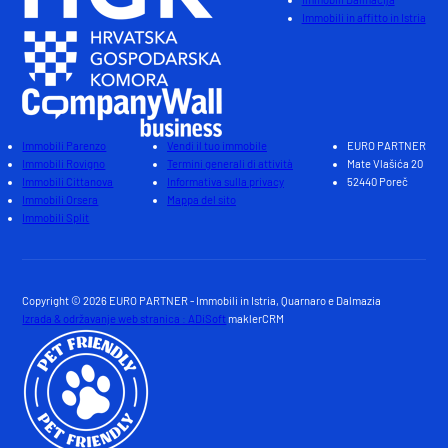
Immobili in affitto in Istria
Immobili Parenzo
Vendi il tuo immobile
EURO PARTNER
Immobili Rovigno
Termini generali di attività
Mate Vlašića 20
Immobili Cittanova
Informativa sulla privacy
52440 Poreč
Immobili Orsera
Mappa del sito
Immobili Split
Copyright © 2026 EURO PARTNER - Immobili in Istria, Quarnaro e Dalmazia
Izrada & održavanje web stranica : ADiSoft
maklerCRM