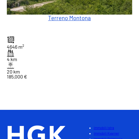
Terreno Montona
2
4646 m
4 km
20 km
185.000 €
1
Totale : 1
Immobili Istra
Immobili Kvarner
Immobili Dalmacija