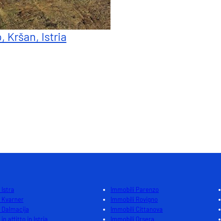
, Kršan, Istria
 Istra
Immobili Parenzo
 Kvarner
Immobili Rovigno
 Dalmacija
Immobili Cittanova
in affitto in Istria
Immobili Orsera