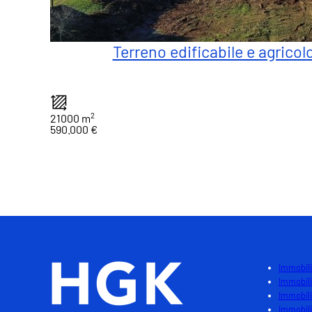
Terreno edificabile e agricolo
2
21000 m
590.000 €
1
Immobili
Immobili
Immobili
Immobili 