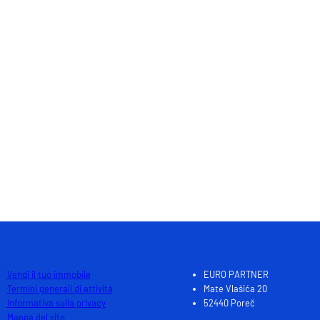
Totale : 1
Vendi il tuo immobile
EURO PARTNER
Termini generali di attività
Mate Vlašića 20
Informativa sulla privacy
52440 Poreč
Mappa del sito