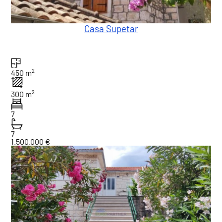
Casa Supetar
2
450 m
2
300 m
7
7
1.500.000 €