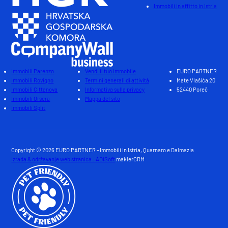
Immobili in affitto in Istria
Immobili Parenzo
Vendi il tuo immobile
EURO PARTNER
Immobili Rovigno
Termini generali di attività
Mate Vlašića 20
Immobili Cittanova
Informativa sulla privacy
52440 Poreč
Immobili Orsera
Mappa del sito
Immobili Split
Copyright © 2026 EURO PARTNER - Immobili in Istria, Quarnaro e Dalmazia
Izrada & održavanje web stranica : ADiSoft
maklerCRM