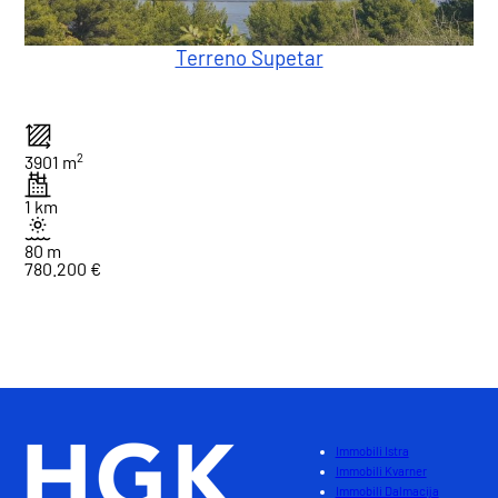
Terreno Supetar
2
3901 m
1 km
80 m
780.200 €
1
Totale : 4
Immobili Istra
Immobili Kvarner
Immobili Dalmacija