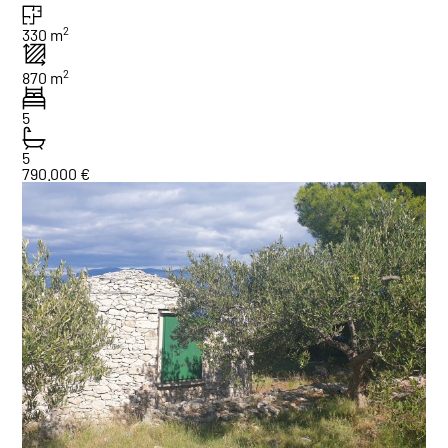
2
330 m
2
870 m
5
5
790.000 €