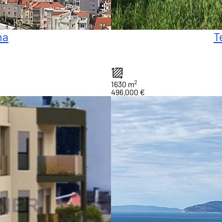
na
T
2
1630 m
496.000 €