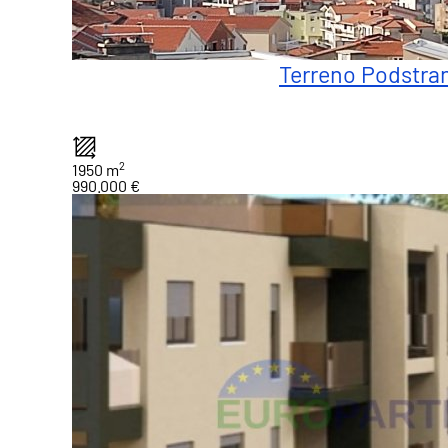
Terreno Podstra
2
1950 m
990.000 €