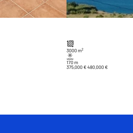
2
3000 m
170 m
375.000 €
480.000 €