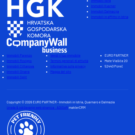
Immobili Istra
Immobili Kvarner
Immobili Dalmacija
Immobili in affitto in Istria
Immobili Parenzo
Vendi il tuo immobile
EURO PARTNER
Immobili Rovigno
Termini generali di attività
Mate Vlašića 20
Immobili Cittanova
Informativa sulla privacy
52440 Poreč
Immobili Orsera
Mappa del sito
Immobili Split
Copyright © 2026 EURO PARTNER - Immobili in Istria, Quarnaro e Dalmazia
Izrada & održavanje web stranica : ADiSoft
maklerCRM