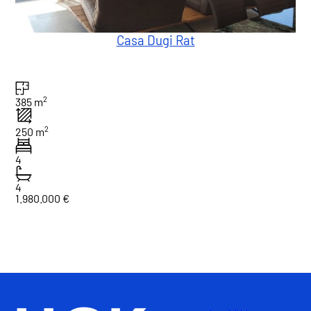
Casa Dugi Rat
2
385 m
2
250 m
4
4
1.980.000 €
1
Totale : 1