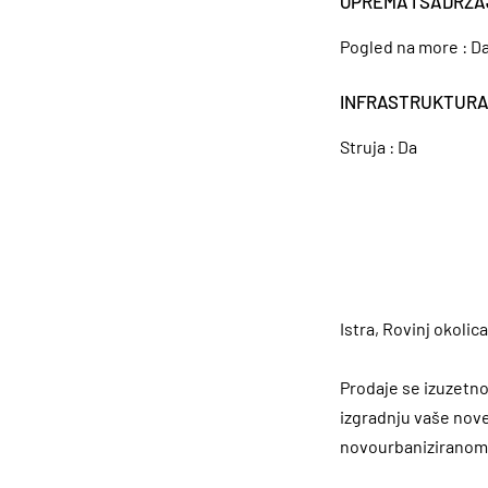
OPREMA I SADRŽA
Pogled na more :
D
INFRASTRUKTUR
Struja :
Da
Istra, Rovinj okolica
Prodaje se izuzetno
izgradnju vaše nove
novourbaniziranom di