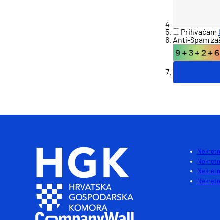
Prihvaćam
Anti-Spam zašt
Nekretni
Nekretn
Nekretn
Nekretni