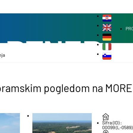
PR
nja
noramskim pogledom na MORE, 
Šifra (ID) :
00099 (L-0589)