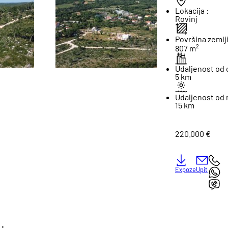
Lokacija :
Rovinj
Površina zemlji
2
807 m
Udaljenost od 
5 km
Udaljenost od 
15 km
220.000 €
Expoze
Upit