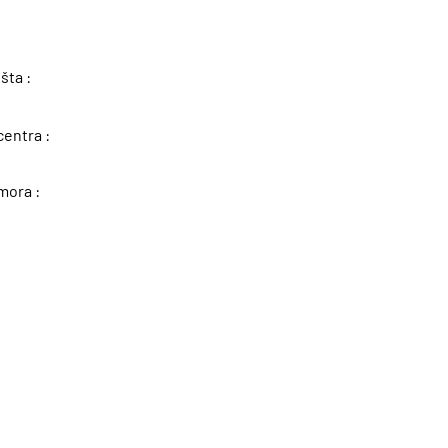
šta :
centra :
mora :