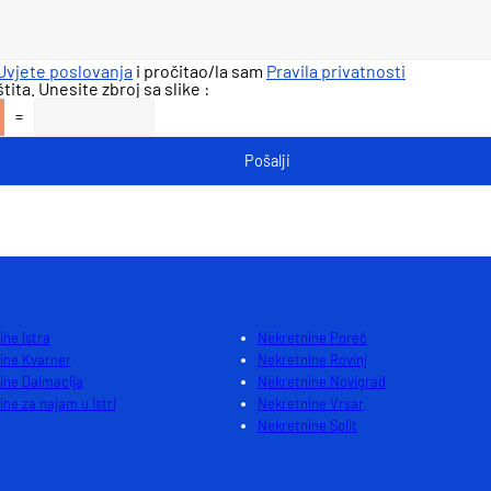
Uvjete poslovanja
i pročitao/la sam
Pravila privatnosti
ita. Unesite zbroj sa slike :
=
ne Istra
Nekretnine Poreč
ine Kvarner
Nekretnine Rovinj
ine Dalmacija
Nekretnine Novigrad
ne za najam u Istri
Nekretnine Vrsar
Nekretnine Split