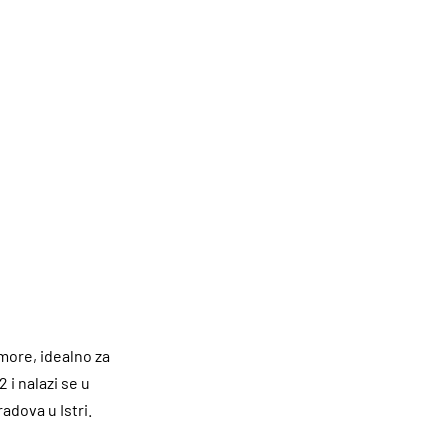
more, idealno za
i nalazi se u
adova u Istri.