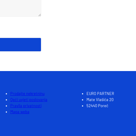
Prodajte nekretninu
EURO PARTNER
Opći uvjeti poslovanja
Mate Vlašića 20
Pravila privatnosti
52440 Poreč
Mapa weba