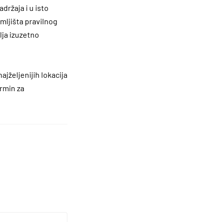
držaja i u isto
mljišta pravilnog
lja izuzetno
jželjenijih lokacija
ermin za