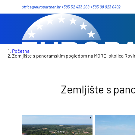
office@europartner.hr
+385 52 433 268
+385 98 923 6402
Početna
Zemljište s panoramskim pogledom na MORE, okolica Rovi
Zemljište s pa