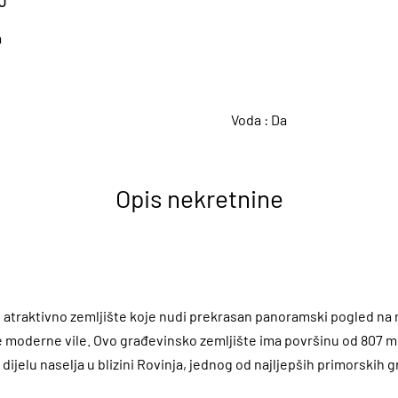
J
a
A
Voda :
Da
Opis nekretnine
 atraktivno zemljište koje nudi prekrasan panoramski pogled na 
 moderne vile. Ovo građevinsko zemljište ima površinu od 807 m2 
jelu naselja u blizini Rovinja, jednog od najljepših primorskih gr