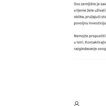
Ovo zemljište je sav
vrijeme žele uživat
oblika, pružajući s
povoljnu investiciju
Nemojte propustiti 
u Istri. Kontaktiraj
razgledavanje ovog