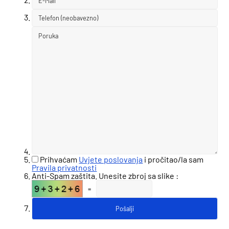
Prihvaćam
Uvjete poslovanja
i pročitao/la sam
Pravila privatnosti
Anti-Spam zaštita. Unesite zbroj sa slike :
=