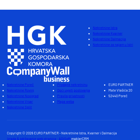
Nekretnine Istra
Nekretnine Kvarner
Nekretnine Dalmacija
Nekretnine za najam u Istri
Nekretnine Poreč
Prodajte nekretninu
EURO PARTNER
Nekretnine Rovinj
Opći uvjeti poslovanja
Mate Vlašića 20
Nekretnine Novigrad
Pravila privatnosti
52440 Poreč
Nekretnine Vrsar
Mapa weba
Nekretnine Split
Copyright © 2026 EURO PARTNER - Nekretnine Istra, Kvarner i Dalmacija
Izrada & održavanje web stranica : ADiSoft
maklerCRM