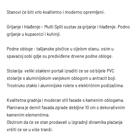
Stanovi će biti vrlo kvalitetno i moderno opremljeni.
Grijanje i hlađenje:: Multi Split sustav za grijanje i hlađenje. Podno
grijanje u kupaonici i kuhinji.
Podne obloge : talijanske pločice u cijelom stanu, osim u
spavaćoj sobi gdje su predviđene drvene podne obloge.
Stolarija: veliki stakleni portali izraditi će se od bijele PVC
stolarije s aluminijskom vanjskom oblogom u antracit boji.
Trostruko staklo i aluminijske rolete s električnim podizačima.
Kvalitetna gradnja i moderan stil fasade s kamenim oblogama.
Planirana je demit fasada zgrade debljine 10 cm s dekorativnim
kamenim elementima.
Obzirom da će se stan prodavati u izgradnji dinamika plaćanja
vršiti će se u više tranši.