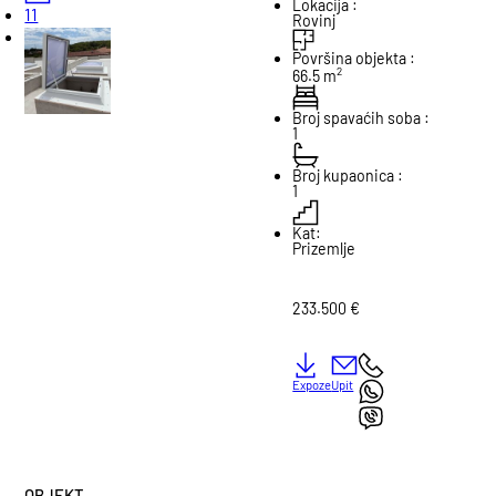
Lokacija :
11
Rovinj
Površina objekta :
2
66.5 m
Broj spavaćih soba :
1
Broj kupaonica :
1
Kat:
Prizemlje
233.500 €
Expoze
Upit
OBJEKT