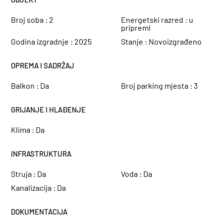
Broj soba :
2
Energetski razred :
u
pripremi
Godina izgradnje :
2025
Stanje :
Novoizgrađeno
OPREMA I SADRŽAJ
Balkon :
Da
Broj parking mjesta :
3
GRIJANJE I HLAĐENJE
Klima :
Da
INFRASTRUKTURA
Struja :
Da
Voda :
Da
Kanalizacija :
Da
DOKUMENTACIJA