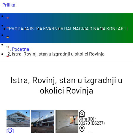
Prilika
PRODAJA
ISTRA
KVARNER
DALMACIJA
O NAMA
KONTAKTI
Početna
Istra, Rovinj, stan u izgradnji u okolici Rovinja
Istra, Rovinj, stan u izgradnji u
okolici Rovinja
Šifra (ID) :
00270 (D6237)