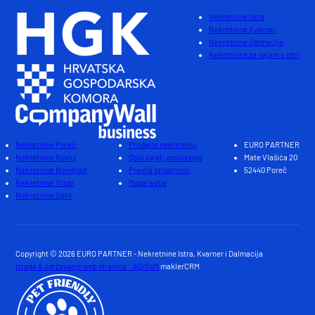
Nekretnine Istra
Nekretnine Kvarner
Nekretnine Dalmacija
Nekretnine za najam u Istri
Nekretnine Poreč
Prodajte nekretninu
EURO PARTNER
Nekretnine Rovinj
Opći uvjeti poslovanja
Mate Vlašića 20
Nekretnine Novigrad
Pravila privatnosti
52440 Poreč
Nekretnine Vrsar
Mapa weba
Nekretnine Split
Copyright © 2026 EURO PARTNER - Nekretnine Istra, Kvarner i Dalmacija
Izrada & održavanje web stranica : ADiSoft
maklerCRM