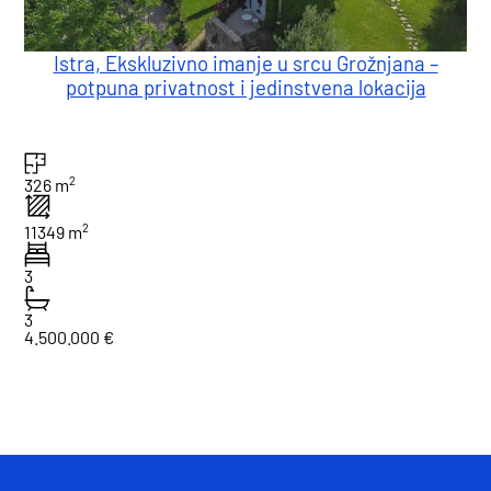
Istra, Ekskluzivno imanje u srcu Grožnjana –
potpuna privatnost i jedinstvena lokacija
2
326 m
2
11349 m
3
3
4.500.000 €
1
Ukupno : 1