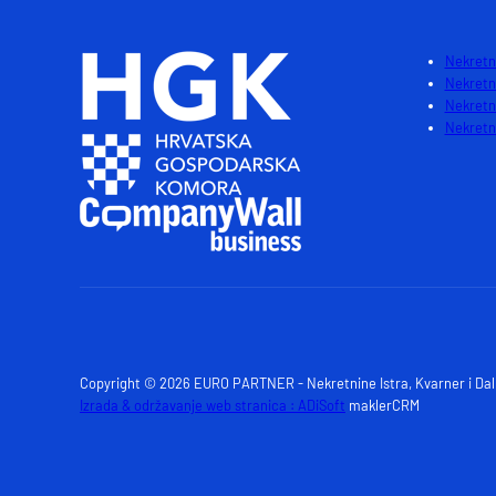
Nekretni
Nekretn
Nekretn
Nekretni
Copyright © 2026 EURO PARTNER - Nekretnine Istra, Kvarner i Da
Izrada & održavanje web stranica : ADiSoft
maklerCRM