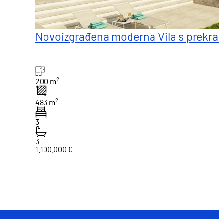
Novoizgrađena moderna Vila s prekr
2
200 m
2
483 m
3
3
1.100.000 €
1