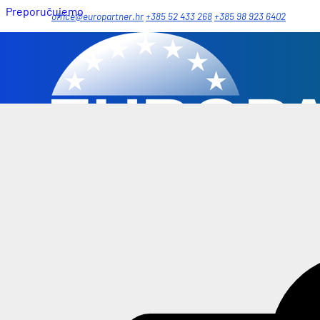
Preporučujemo
office@europartner.hr
+385 52 433 268
+385 98 923 6402