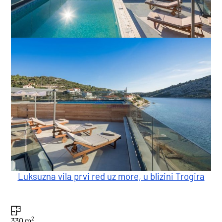
Luksuzna vila prvi red uz more, u blizini Trogira
2
330 m