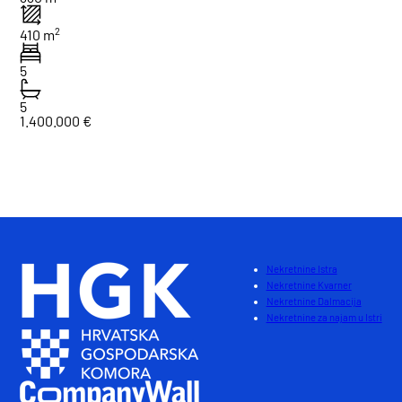
2
410 m
5
5
1.400.000 €
1
Ukupno : 2
Nekretnine Istra
Nekretnine Kvarner
Nekretnine Dalmacija
Nekretnine za najam u Istri