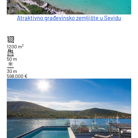
Atraktivno građevinsko zemljište u Sevidu
2
1200 m
50 m
30 m
598.000 €