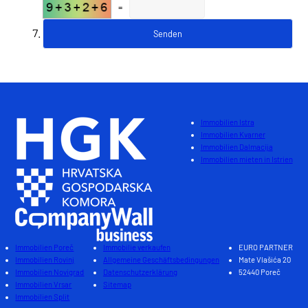
=
Immobilien Istra
Immobilien Kvarner
Immobilien Dalmacija
Immobilien mieten in Istrien
Immobilien Poreč
Immobilie verkaufen
EURO PARTNER
Immobilien Rovinj
Allgemeine Geschäftsbedingungen
Mate Vlašića 20
Immobilien Novigrad
Datenschutzerklärung
52440 Poreč
Immobilien Vrsar
Sitemap
Immobilien Split