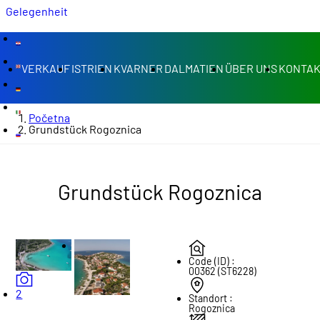
Gelegenheit
VERKAUF
ISTRIEN
KVARNER
DALMATIEN
ÜBER UNS
KONTA
Početna
Grundstück Rogoznica
Grundstück Rogoznica
Code (ID) :
00362 (ST6228)
2
Standort :
Rogoznica