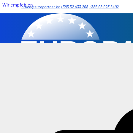
Wir empfehlen
office@europartner.hr
+385 52 433 268
+385 98 923 6402