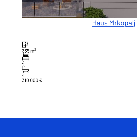
Haus Mrkopalj
2
335 m
4
4
310.000 €
1