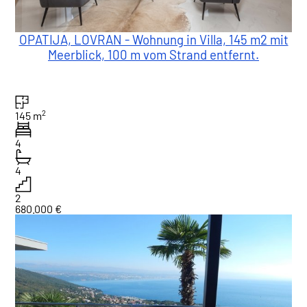
OPATIJA, LOVRAN - Wohnung in Villa, 145 m2 mit
Meerblick, 100 m vom Strand entfernt.
2
145 m
4
4
2
680.000 €