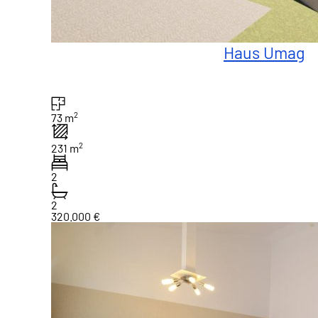
Haus Umag
2
73 m
2
231 m
2
2
320.000 €