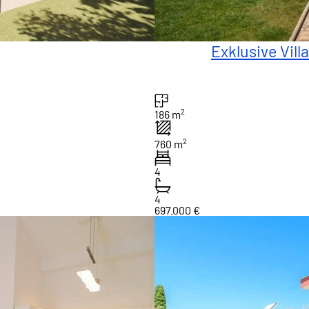
Exklusive Vill
2
186 m
2
760 m
4
4
697.000 €