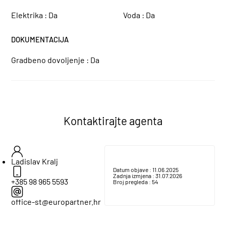
Elektrika :
Da
Voda :
Da
DOKUMENTACIJA
Gradbeno dovoljenje :
Da
Kontaktirajte agenta
Ladislav Kralj
Datum objave :
11.06.2025
Zadnja izmjena :
31.07.2026
+385 98 965 5593
Broj pregleda :
54
office-st@europartner.hr