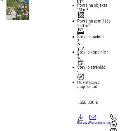
Površina objekta :
2
181 m
Površina zemljišča :
2
450 m
Število spalnic :
3
Število kopalnic :
3
Število stranišč :
4
Orientacija :
Jugozahod
1.350.000 €
Ekspoze
Povpraševanje