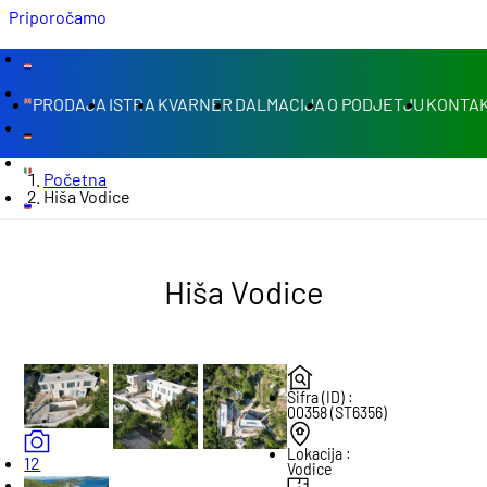
Priporočamo
PRODAJA
ISTRA
KVARNER
DALMACIJA
O PODJETJU
KONTAK
Početna
Hiša Vodice
Hiša Vodice
Šifra (ID) :
00358 (ST6356)
Lokacija :
12
Vodice