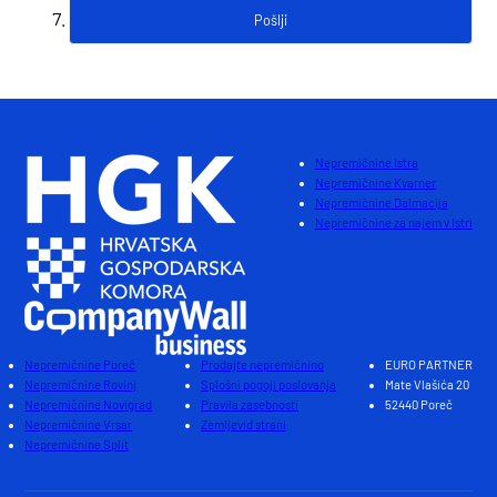
Nepremičnine Istra
Nepremičnine Kvarner
Nepremičnine Dalmacija
Nepremičnine za najem v Istri
Nepremičnine Poreč
Prodajte nepremičnino
EURO PARTNER
Nepremičnine Rovinj
Splošni pogoji poslovanja
Mate Vlašića 20
Nepremičnine Novigrad
Pravila zasebnosti
52440 Poreč
Nepremičnine Vrsar
Zemljevid strani
Nepremičnine Split