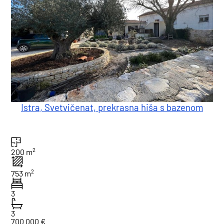
Istra, Svetvičenat, prekrasna hiša s bazenom
2
200 m
2
753 m
3
3
700.000 €