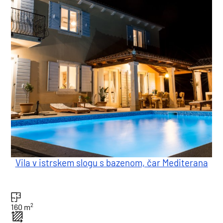
Vila v istrskem slogu s bazenom, čar Mediterana
2
160 m