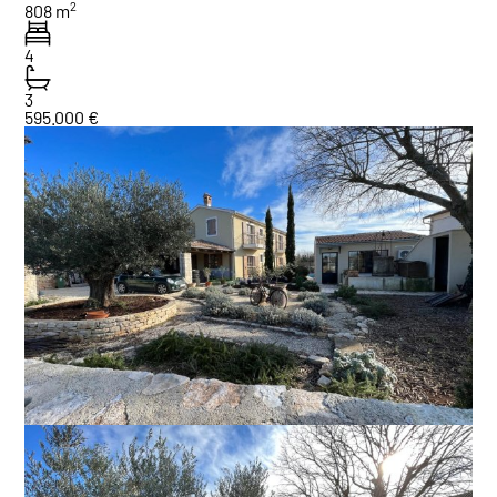
2
808 m
4
3
595.000 €