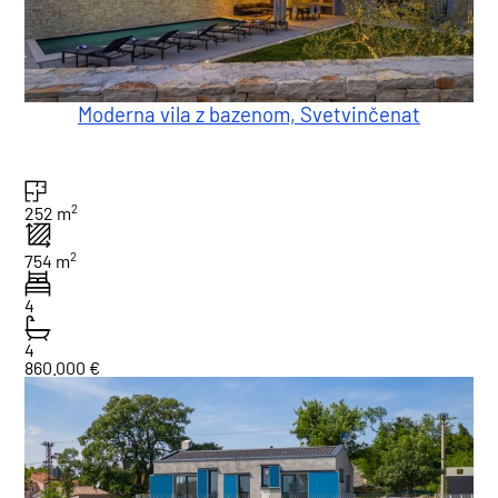
Moderna vila z bazenom, Svetvinčenat
2
252 m
2
754 m
4
4
860.000 €