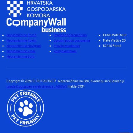
Nepremičnine Poreč
Prodajte nepremičnino
EURO PARTNER
Nepremičnine Rovinj
Splošni pogoji poslovanja
Mate Vlašića 20
Nepremičnine Novigrad
Pravila zasebnosti
52440 Poreč
Nepremičnine Vrsar
Zemljevid strani
Nepremičnine Split
Copyright © 2026 EURO PARTNER - Nepremičnine na Istri, Kvarnerju in v Dalmaciji
Izrada & održavanje web stranica : ADiSoft
maklerCRM