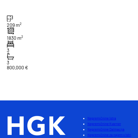
2
209 m
2
1830 m
3
3
800.000 €
1
Skupaj : 4
Nepremičnine Istra
Nepremičnine Kvarner
Nepremičnine Dalmacija
Nepremičnine za najem v Istri