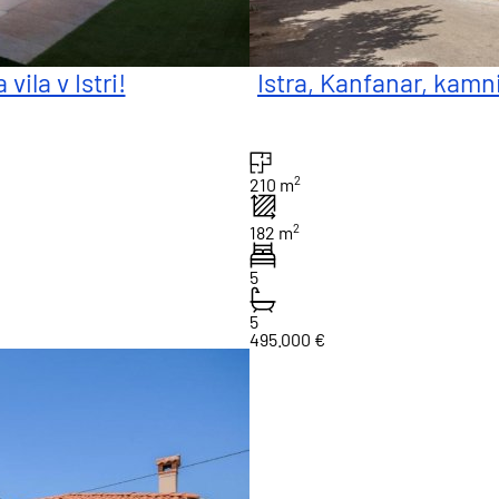
ila v Istri!
Istra, Kanfanar, kamn
2
210 m
2
182 m
5
5
495.000 €