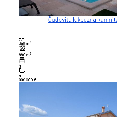
Čudovita luksuzna kamnita v
2
359 m
2
880 m
4
4
999.000 €