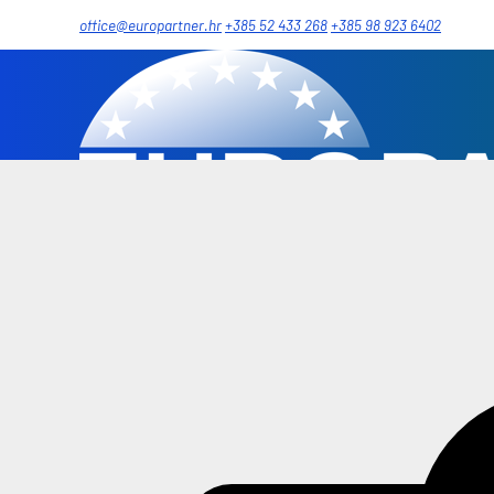
office@europartner.hr
+385 52 433 268
+385 98 923 6402