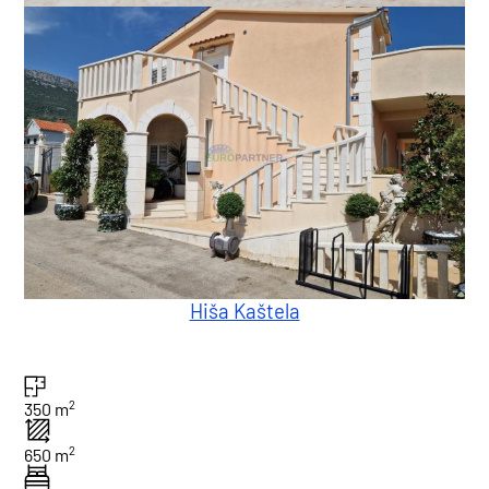
Hiša Kaštela
2
350 m
2
650 m