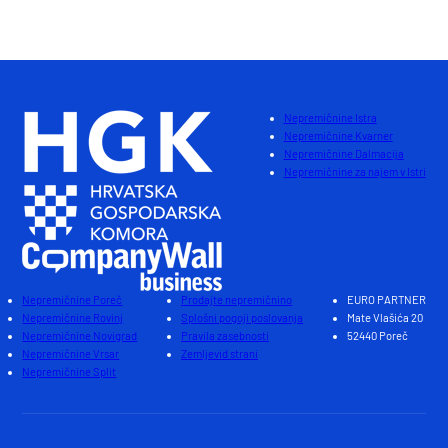
1
Skupaj : 7
Nepremičnine Istra
Nepremičnine Kvarner
Nepremičnine Dalmacija
Nepremičnine za najem v Istri
Nepremičnine Poreč
Prodajte nepremičnino
EURO PARTNER
Nepremičnine Rovinj
Splošni pogoji poslovanja
Mate Vlašića 20
Nepremičnine Novigrad
Pravila zasebnosti
52440 Poreč
Nepremičnine Vrsar
Zemljevid strani
Nepremičnine Split