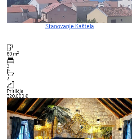
Stanovanje Kaštela
2
80 m
3
3
Pritličje
320.000 €