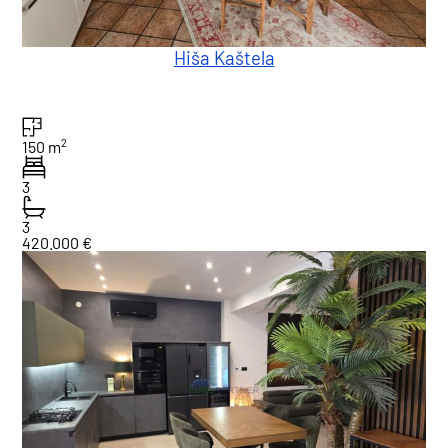
Hiša Kaštela
2
150 m
3
3
420.000 €