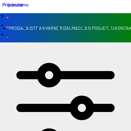
Priporočamo
Priložnost
Priporočamo
Priložnost
PRODAJA
ISTRA
KVARNER
DALMACIJA
O PODJETJU
KONTAK