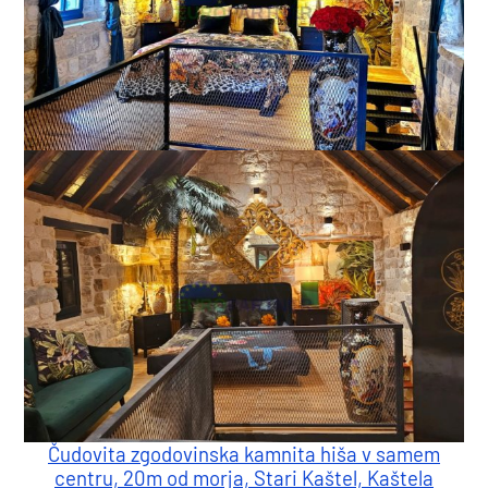
Čudovita zgodovinska kamnita hiša v samem
centru, 20m od morja, Stari Kaštel, Kaštela