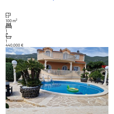
2
100 m
1
1
440.000 €