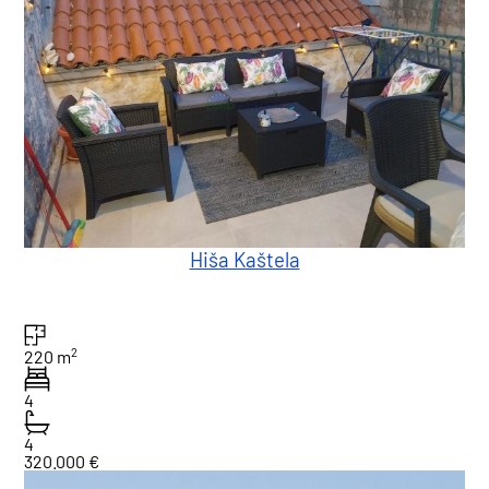
Hiša Kaštela
2
220 m
4
4
320.000 €