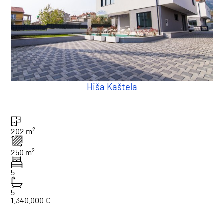
Hiša Kaštela
2
202 m
2
250 m
5
5
1.340.000 €