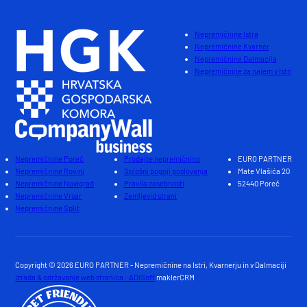
Nepremičnine Istra
Nepremičnine Kvarner
Nepremičnine Dalmacija
Nepremičnine za najem v Istri
Nepremičnine Poreč
Prodajte nepremičnino
EURO PARTNER
Nepremičnine Rovinj
Splošni pogoji poslovanja
Mate Vlašića 20
Nepremičnine Novigrad
Pravila zasebnosti
52440 Poreč
Nepremičnine Vrsar
Zemljevid strani
Nepremičnine Split
Copyright © 2026 EURO PARTNER - Nepremičnine na Istri, Kvarnerju in v Dalmaciji
Izrada & održavanje web stranica : ADiSoft
maklerCRM