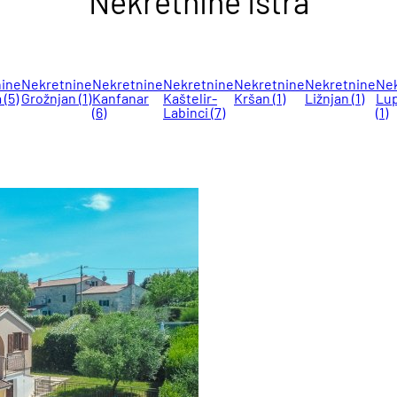
Nekretnine Istra
ine
Nekretnine
Nekretnine
Nekretnine
Nekretnine
Nekretnine
Nek
a
(5)
Grožnjan
(1)
Kanfanar
Kaštelir-
Kršan
(1)
Ližnjan
(1)
Lu
(6)
Labinci
(7)
(1)