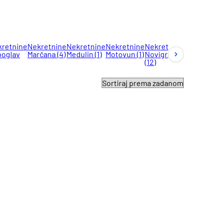
retnine
Nekretnine
Nekretnine
Nekretnine
Nekretnine
Nekretnin
poglav
Marčana
(4)
Medulin
(1)
Motovun
(1)
Novigrad
Poreč
(131)
(12)