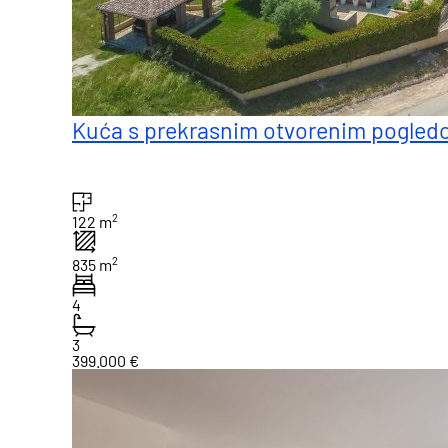
Kuća s prekrasnim otvorenim pogledo
2
122 m
2
835 m
4
3
399.000 €