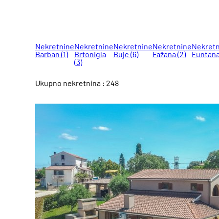
Nekretnine
Nekretnine
Nekretnine
Nekretnine
Nekretn
Barban
(1)
Brtonigla
Buje
(6)
Fažana
(2)
Funtan
(3)
Ukupno nekretnina : 248